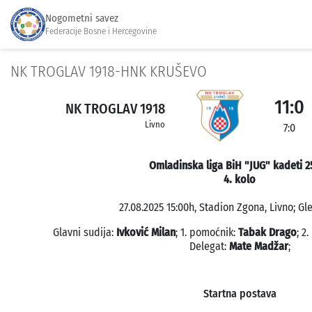
Nogometni savez
Federacije Bosne i Hercegovine
NK TROGLAV 1918-HNK KRUŠEVO
11:0
NK TROGLAV 1918
Livno
7:0
Omladinska liga BiH "JUG" kadeti 2
4. kolo
27.08.2025 15:00h, Stadion Zgona, Livno; Gl
Glavni sudija:
Ivković Milan
; 1. pomoćnik:
Tabak Drago
; 2
Delegat:
Mate Madžar
;
Startna postava