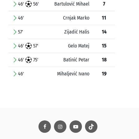
46'
56'
Bartulović Mihael
7
46'
Crnjak Marko
11
57'
Zijadić Halis
14
46'
57'
Gelo Matej
15
46'
75'
Batinić Petar
18
46'
Mihaljević Ivano
19