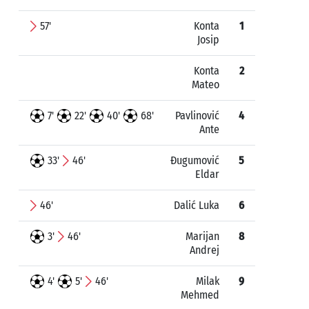
57'
Konta
1
Josip
Konta
2
Mateo
7'
22'
40'
68'
Pavlinović
4
Ante
33'
46'
Đugumović
5
Eldar
46'
Dalić Luka
6
3'
46'
Marijan
8
Andrej
4'
5'
46'
Milak
9
Mehmed