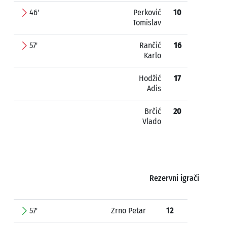
46'
Perković
10
Tomislav
57'
Rančić
16
Karlo
Hodžić
17
Adis
Brčić
20
Vlado
Rezervni igrači
57'
Zrno Petar
12