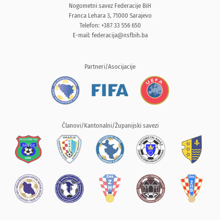
Nogometni savez Federacije BiH
Franca Lehara 3, 71000 Sarajevo
Telefon: +387 33 556 650
E-mail:
federacija@nsfbih.ba
Partneri/Asocijacije
Članovi/Kantonalni/Županijski savezi