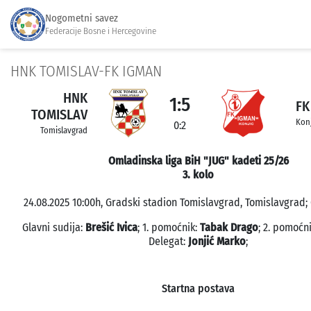
Nogometni savez
Federacije Bosne i Hercegovine
HNK TOMISLAV-FK IGMAN
HNK
1:5
FK
TOMISLAV
Konj
0:2
Tomislavgrad
Omladinska liga BiH "JUG" kadeti 25/26
3. kolo
24.08.2025 10:00h, Gradski stadion Tomislavgrad, Tomislavgrad; 
Glavni sudija:
Brešić Ivica
; 1. pomoćnik:
Tabak Drago
; 2. pomoćn
Delegat:
Jonjić Marko
;
Startna postava