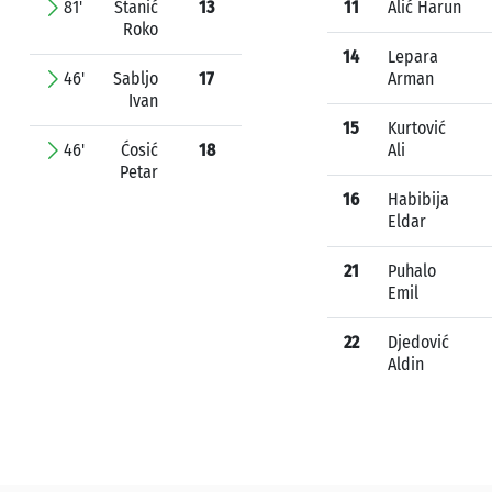
81'
Stanić
13
11
Alić Harun
Roko
14
Lepara
46'
Sabljo
17
Arman
Ivan
15
Kurtović
46'
Ćosić
18
Ali
Petar
16
Habibija
Eldar
21
Puhalo
Emil
22
Djedović
Aldin