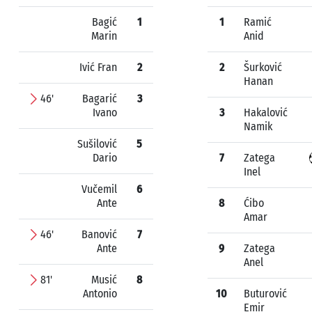
Bagić
1
1
Ramić
Marin
Anid
Ivić Fran
2
2
Šurković
Hanan
46'
Bagarić
3
Ivano
3
Hakalović
Namik
Sušilović
5
Dario
7
Zatega
Inel
Vučemil
6
Ante
8
Ćibo
Amar
46'
Banović
7
Ante
9
Zatega
Anel
81'
Musić
8
Antonio
10
Buturović
Emir