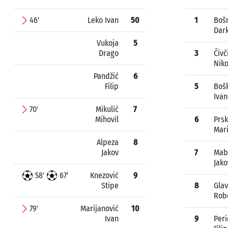
46'
Leko Ivan
50
1
Boš
Dar
Vukoja
5
Drago
3
Čivč
Niko
Pandžić
6
Filip
5
Bošk
Ivan
70'
Mikulić
7
Mihovil
6
Prsk
Mar
Alpeza
8
Jakov
7
Mab
Jako
58'
67'
Knezović
9
Stipe
8
Gla
Rob
79'
Marijanović
10
Ivan
9
Peri