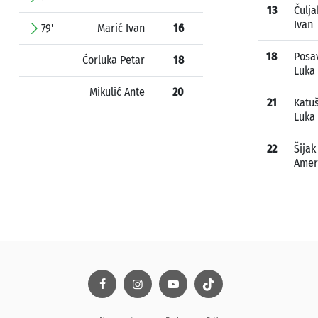
13
Čulja
Ivan
79'
Marić Ivan
16
18
Posa
Ćorluka Petar
18
Luka
Mikulić Ante
20
21
Katuš
Luka
22
Šijak
Amer