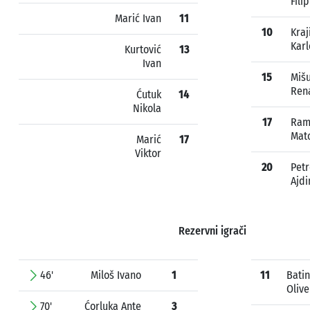
Filip
Marić Ivan
11
10
Kraj
Karl
Kurtović
13
Ivan
15
Miš
Ren
Ćutuk
14
Nikola
17
Ram
Mat
Marić
17
Viktor
20
Petr
Ajdi
Rezervni igrači
46'
Miloš Ivano
1
11
Batin
Olive
70'
Ćorluka Ante
3