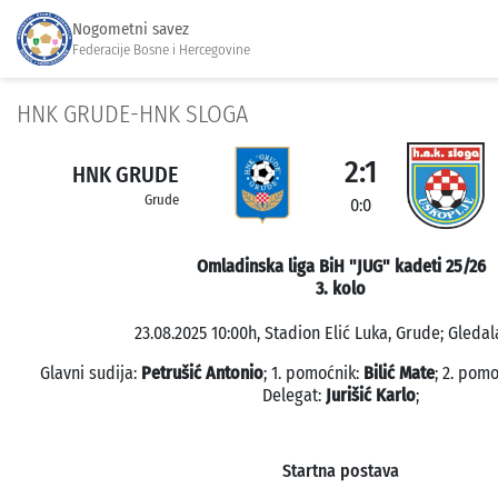
Nogometni savez
Federacije Bosne i Hercegovine
HNK GRUDE-HNK SLOGA
2:1
HNK GRUDE
Grude
0:0
Omladinska liga BiH "JUG" kadeti 25/26
3. kolo
23.08.2025 10:00h, Stadion Elić Luka, Grude; Gledala
Glavni sudija:
Petrušić Antonio
; 1. pomoćnik:
Bilić Mate
; 2. pom
Delegat:
Jurišić Karlo
;
Startna postava