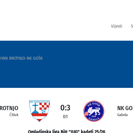
Vijesti
S
HNK BROTNJO-NK GOŠK
0:3
ROTNJO
NK GO
Čitluk
Gabela
0:1
Omladinska liga BiH "JUG" kadeti 25/26