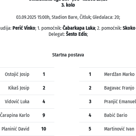
3. kolo
03.09.2025 15:00h, Stadion Bare, Čitluk; Gledalaca: 20;
sudija:
Perić Vinko
; 1. pomoćnik:
Čabarkapa Luka
; 2. pomoćnik:
Skoko
Delegat:
Šesto Edis
;
Startna postava
Ostojić Josip
1
1
Merdžan Marko
Kikaš Josip
2
2
Bagavac Franjo
Vidović Luka
4
3
Pranjić Emanuel
Čarapina Karlo
9
4
Babić Dario
Planinić David
10
5
Martinović Ivan