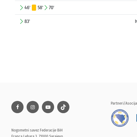
46'
58'
70'
83'
I
Partneri/Asocija
Nogometni savez Federacije BiH
Franca Lehara 3, 71000 Sarajevo