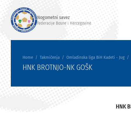
Nogometni savez
Federacije Bosne i Hercegovine
Home
Takmičenja
Omladinska liga BiH Kadeti - Jug
HNK BROTNJO-NK GOŠK
HNK B