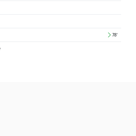
78'
e