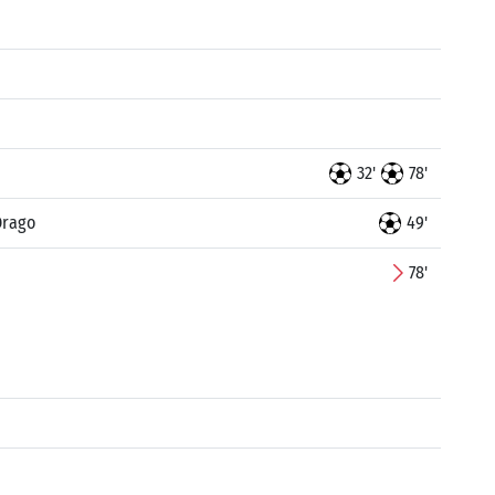
32'
78'
 Drago
49'
78'