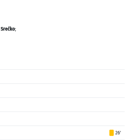
 Srećko
;
26'