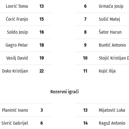
Lovrić Toma
13
6
Grmača Josip
Ćorić Franjo
15
7
Sušić Matej
Soldo Josip
16
8
Šator Harun
Gagro Petar
18
9
Buntić Antonio
Vasilj David
19
10
Stojić Kristijan
Doko Kristijan
22
11
Kojić Ilija
Rezervni igrači
Planinić Ivano
3
13
Mijatović Luka
Sivrić Gabrijel
6
14
Raguž Antonio