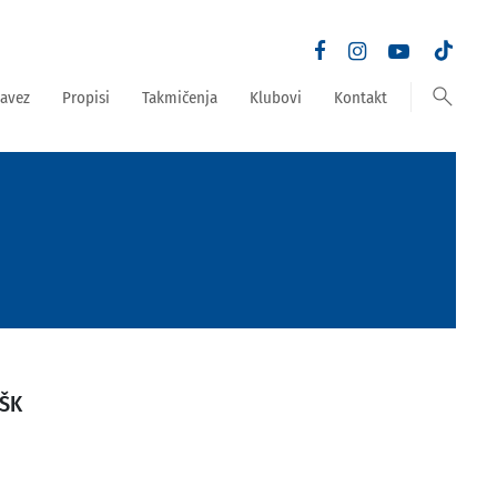
search
avez
Propisi
Takmičenja
Klubovi
Kontakt
ŠK