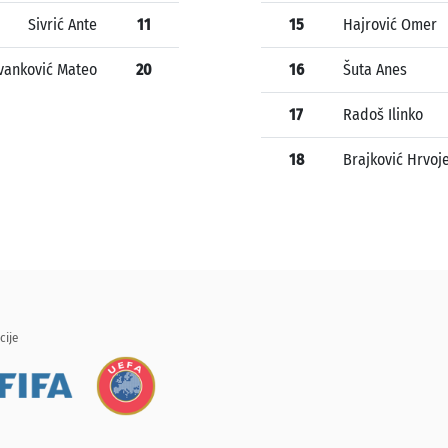
Sivrić Ante
11
15
Hajrović Omer
vanković Mateo
20
16
Šuta Anes
17
Radoš Ilinko
18
Brajković Hrvoj
cije