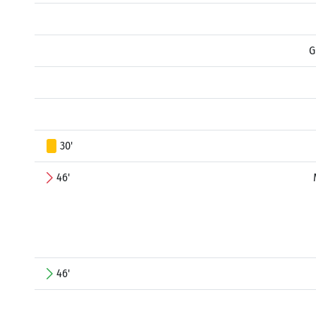
G
30'
46'
46'