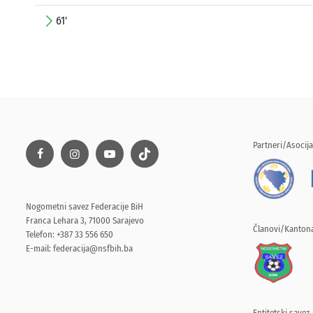
61'
Partneri/Asocija
Nogometni savez Federacije BiH
Franca Lehara 3, 71000 Sarajevo
Članovi/Kantona
Telefon: +387 33 556 650
E-mail:
federacija@nsfbih.ba
Entitetski savez