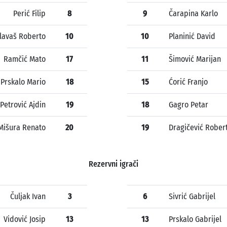
Perić Filip
8
9
Čarapina Karlo
lavaš Roberto
10
10
Planinić David
Ramčić Mato
17
11
Šimović Marijan
Prskalo Mario
18
15
Ćorić Franjo
Petrović Ajdin
19
18
Gagro Petar
Mišura Renato
20
19
Dragičević Rober
Rezervni igrači
Čuljak Ivan
3
6
Sivrić Gabrijel
Vidović Josip
13
13
Prskalo Gabrijel