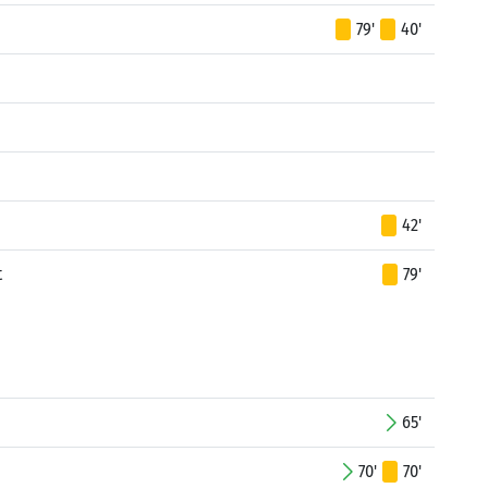
79'
40'
42'
t
79'
65'
70'
70'