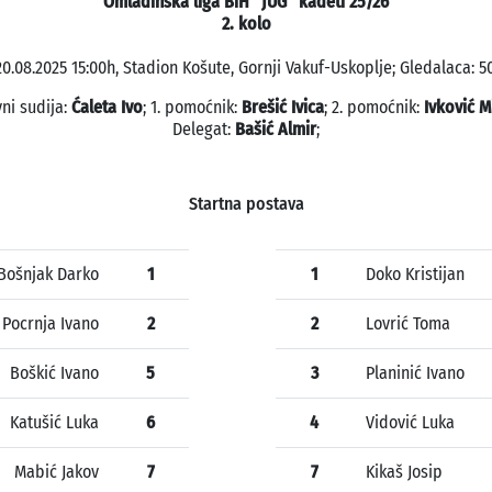
Omladinska liga BiH "JUG" kadeti 25/26
2. kolo
20.08.2025 15:00h, Stadion Košute, Gornji Vakuf-Uskoplje; Gledalaca: 50
ni sudija:
Ćaleta Ivo
; 1. pomoćnik:
Brešić Ivica
; 2. pomoćnik:
Ivković M
Delegat:
Bašić Almir
;
Startna postava
Bošnjak Darko
1
1
Doko Kristijan
Pocrnja Ivano
2
2
Lovrić Toma
Boškić Ivano
5
3
Planinić Ivano
Katušić Luka
6
4
Vidović Luka
Mabić Jakov
7
7
Kikaš Josip