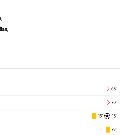
;
ilan
;
65'
70'
15'
15'
79'