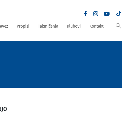
search
avez
Propisi
Takmičenja
Klubovi
Kontakt
NJO