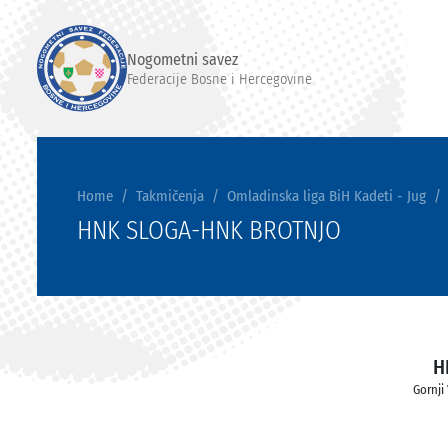
Nogometni savez
Federacije Bosne i Hercegovine
Home
Takmičenja
Omladinska liga BiH Kadeti - Jug
HNK SLOGA-HNK BROTNJO
H
Gornji