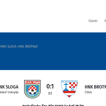
Vijesti
S
HNK SLOGA-HNK BROTNJO
0:1
NK SLOGA
HNK BROT
 Vakuf-Uskoplje
Čitluk
0:1