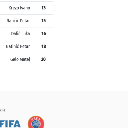
Krezo Ivano
13
Rančić Petar
15
Dalić Luka
16
Batinić Petar
18
Gelo Matej
20
cije