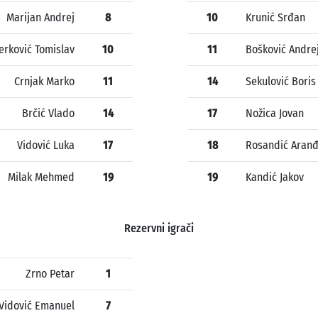
Marijan Andrej
8
10
Krunić Srđan
erković Tomislav
10
11
Bošković Andre
Crnjak Marko
11
14
Sekulović Boris
Brčić Vlado
14
17
Nožica Jovan
Vidović Luka
17
18
Rosandić Aranđ
Milak Mehmed
19
19
Kandić Jakov
Rezervni igrači
Zrno Petar
1
Vidović Emanuel
7