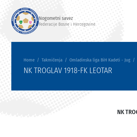
Nogometni savez
Federacije Bosne i Hercegovine
Home
Takmičenja
Omladinska liga BiH Kadeti - Jug
NK TROGLAV 1918-FK LEOTAR
NK TRO