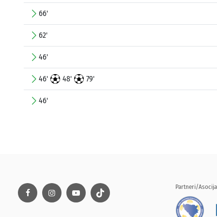
66'
62'
46'
46'
48'
79'
46'
Partneri/Asocija