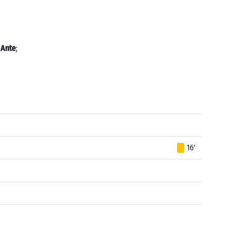
 Ante
;
16'