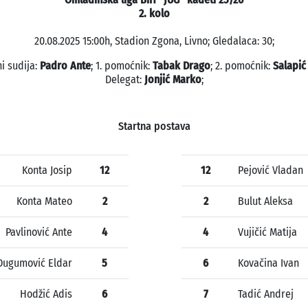
2. kolo
20.08.2025 15:00h, Stadion Zgona, Livno; Gledalaca: 30;
i sudija:
Padro Ante
; 1. pomoćnik:
Tabak Drago
; 2. pomoćnik:
Salapić
Delegat:
Jonjić Marko
;
Startna postava
Konta Josip
12
12
Pejović Vladan
Konta Mateo
2
2
Bulut Aleksa
Pavlinović Ante
4
4
Vujičić Matija
Đugumović Eldar
5
6
Kovačina Ivan
Hodžić Adis
6
7
Tadić Andrej