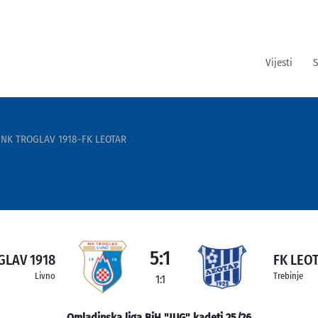
Vijesti
S
NK TROGLAV 1918-FK LEOTAR
5:1
GLAV 1918
FK LEO
Livno
Trebinje
1:1
Omladinska liga BiH "JUG" kadeti 25/26