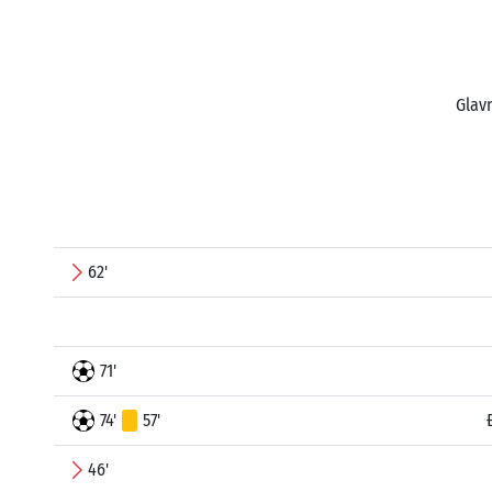
Glavn
62'
71'
74'
57'
46'