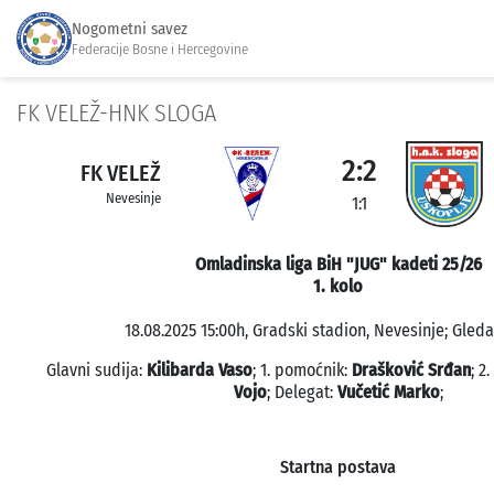
Nogometni savez
Federacije Bosne i Hercegovine
FK VELEŽ-HNK SLOGA
2:2
FK VELEŽ
Nevesinje
1:1
Omladinska liga BiH "JUG" kadeti 25/26
1. kolo
18.08.2025 15:00h, Gradski stadion, Nevesinje; Gleda
Glavni sudija:
Kilibarda Vaso
; 1. pomoćnik:
Drašković Srđan
; 2
Vojo
; Delegat:
Vučetić Marko
;
Startna postava