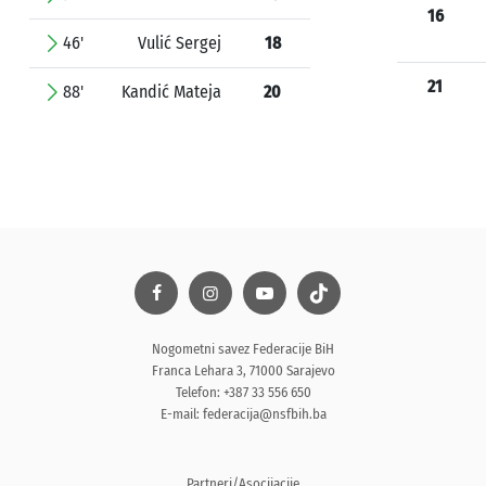
16
46'
Vulić Sergej
18
21
88'
Kandić Mateja
20
Nogometni savez Federacije BiH
Franca Lehara 3, 71000 Sarajevo
Telefon: +387 33 556 650
E-mail:
federacija@nsfbih.ba
Partneri/Asocijacije