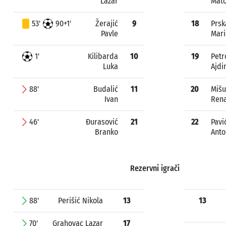
Lazar
Mat
53'
90+1'
Žerajić
9
18
Prsk
Pavle
Mari
1'
Kilibarda
10
19
Petr
Luka
Ajdi
88'
Budalić
11
20
Mišu
Ivan
Ren
46'
Đurasović
21
22
Pavi
Branko
Anto
Rezervni igrači
88'
Perišić Nikola
13
13
70'
Grahovac Lazar
17