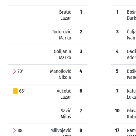
Bratić
1
1
Bošn
Lazar
Dar
Todorović
2
3
Čulj
Marko
Ivan
Golijanin
3
4
Dadi
Marko
Ade
70'
Manojlović
4
5
Bošk
Nikola
Ivan
65'
Vučetić
6
7
Katu
Lazar
Luka
Savić
7
10
Glav
Miloš
Rob
88'
Milivojević
8
17
Ram