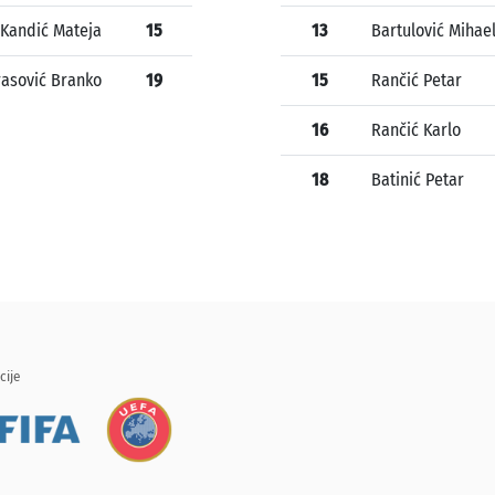
Kandić Mateja
15
13
Bartulović Mihae
asović Branko
19
15
Rančić Petar
16
Rančić Karlo
18
Batinić Petar
cije