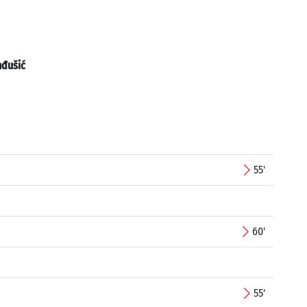
đušić
55'
60'
55'