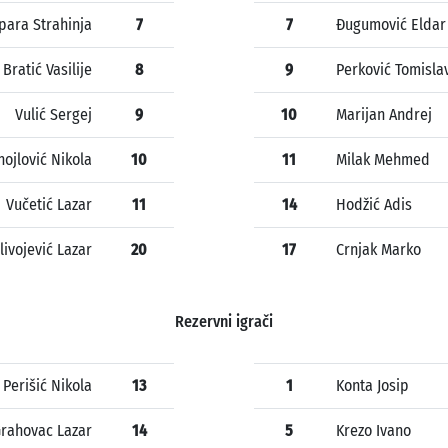
ara Strahinja
7
7
Đugumović Eldar
Bratić Vasilije
8
9
Perković Tomisla
Vulić Sergej
9
10
Marijan Andrej
ojlović Nikola
10
11
Milak Mehmed
Vučetić Lazar
11
14
Hodžić Adis
livojević Lazar
20
17
Crnjak Marko
Rezervni igrači
Perišić Nikola
13
1
Konta Josip
rahovac Lazar
14
5
Krezo Ivano