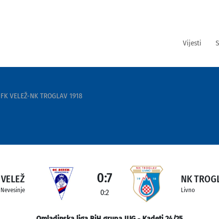
Vijesti
S
FK VELEŽ-NK TROGLAV 1918
0:7
 VELEŽ
NK TROGL
Nevesinje
Livno
0:2
Omladinska liga BiH grupa JUG - Kadeti 24/25