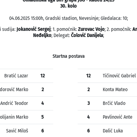
30. kolo
04.06.2025 15:00h, Gradski stadion, Nevesinje; Gledalaca: 10;
i sudija:
Jokanović Sergej
; 1. pomoćnik:
Zurovac Vojo
; 2. pomoćnik:
An
Neđeljko
; Delegat:
Čolović Danijela
;
Startna postava
Bratić Lazar
12
12
Tičinović Gabriel
dorović Marko
2
2
Konta Mateo
Andrić Teodor
4
3
Brčić Vlado
olijanin Marko
5
4
Pavlinović Ante
Savić Miloš
6
6
Dalić Luka