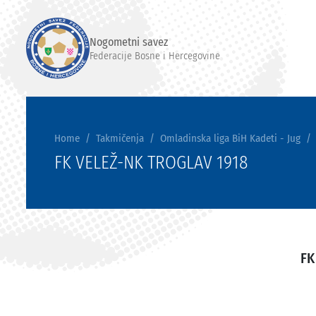
Nogometni savez
Federacije Bosne i Hercegovine
Home
Takmičenja
Omladinska liga BiH Kadeti - Jug
FK VELEŽ-NK TROGLAV 1918
FK