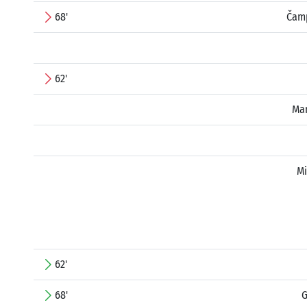
68'
Čamp
62'
Man
Mi
62'
68'
G