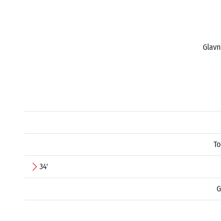
Glavn
To
34'
G