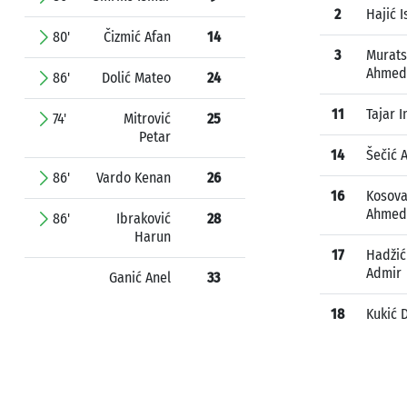
2
Hajić I
80'
Čizmić Afan
14
3
Murats
Ahmed
86'
Dolić Mateo
24
11
Tajar 
74'
Mitrović
25
Petar
14
Šečić 
86'
Vardo Kenan
26
16
Kosov
Ahmed
86'
Ibraković
28
Harun
17
Hadžić
Admir
Ganić Anel
33
18
Kukić 