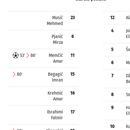
Musić
23
12
Al
Mehmed
4
Ju
Pjanić
6
El
Mirza
5
Š
53'
86'
Memčić
11
Amar
6
M
80'
Begagić
15
7
D
Imran
B
Krehmić
16
8
S
Amar
9
H
Ibrahimi
17
El
Fatmir
10
Ku