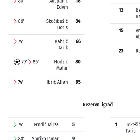
80'
Alispahić
18
Edvin
13
B
B
86'
Skočibušić
34
Boris
15
V
A
74'
Kahrić
66
Tarik
23
Ra
79'
86'
Hodžić
80
Mahir
74'
Ibrić Affan
95
Rezervni igrači
74'
Frndić Mirza
5
1
Tekeši
Faris
80'
Smriko Ismar
9