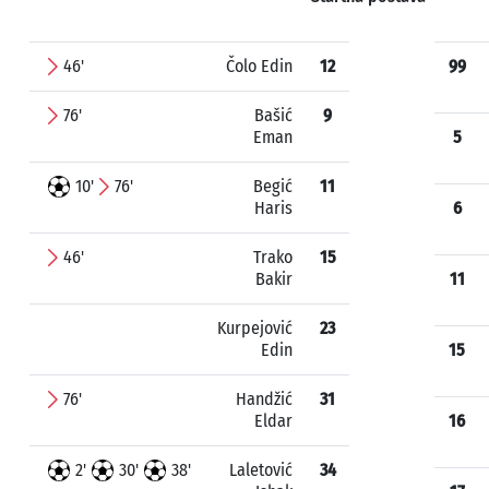
46'
Čolo Edin
12
99
76'
Bašić
9
Eman
5
10'
76'
Begić
11
Haris
6
46'
Trako
15
Bakir
11
Kurpejović
23
Edin
15
76'
Handžić
31
Eldar
16
2'
30'
38'
Laletović
34