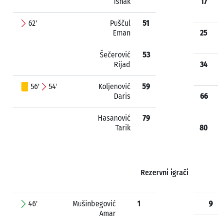
Ishak
17
62'
Puščul
51
Eman
25
Šečerović
53
Rijad
34
56'
54'
Koljenović
59
Daris
66
Hasanović
79
Tarik
80
Rezervni igrači
46'
Mušinbegović
1
9
Amar