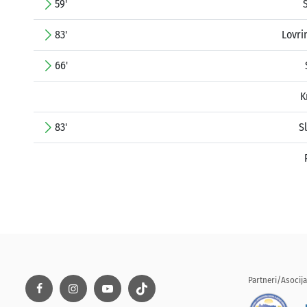
59'
83'
Lovri
66'
K
83'
S
Partneri/Asocija