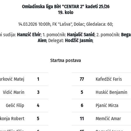
Omladinska liga BiH "CENTAR 2" kadeti 25/26
19. kolo
14.03.2026 10:00h, FK "Lašva", Dolac; Gledalaca: 60;
i sudija:
Hamzić Elvir
; 1. pomoćnik:
Hanjalić Sanid
; 2. pomoćnik:
Bega
Alen
; Delegat:
Hodžić Jasmin
;
Startna postava
urković Matej
1
77
Kafedžić Faris
Vidić Marin
3
5
Huskić Benjamin
Gelić Filip
4
6
Pjanić Mirza
konja Robert
5
11
Memčić Amar