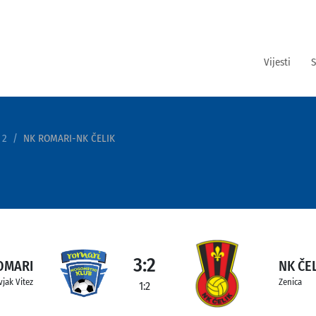
Vijesti
S
 2
NK ROMARI-NK ČELIK
3:2
OMARI
NK ČE
vjak Vitez
Zenica
1:2