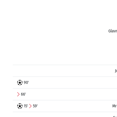
Glavn
J
90'
66'
15'
59'
Mr