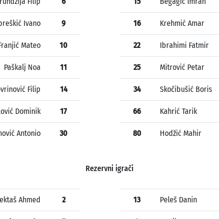
rundžija Filip
6
15
Begagić Imran
preškić Ivano
9
16
Krehmić Amar
Franjić Mateo
10
22
Ibrahimi Fatmir
Paškalj Noa
11
25
Mitrović Petar
vrinović Filip
14
34
Skočibušić Boris
ilović Dominik
17
66
Kahrić Tarik
ović Antonio
30
80
Hodžić Mahir
Rezervni igrači
ektaš Ahmed
2
13
Peleš Danin