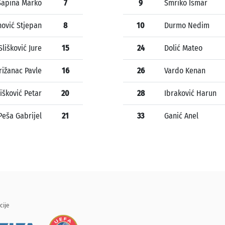
Šapina Marko
7
9
Smriko Ismar
nović Stjepan
8
10
Durmo Nedim
Slišković Jure
15
24
Dolić Mateo
rižanac Pavle
16
26
Vardo Kenan
lišković Petar
20
28
Ibraković Harun
Peša Gabrijel
21
33
Ganić Anel
cije