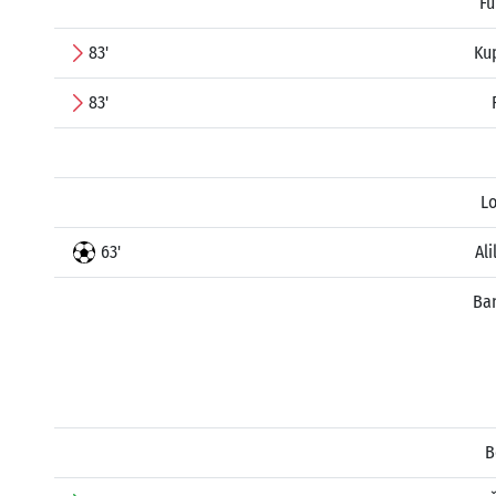
Fu
83'
Ku
83'
Lo
63'
Al
Ban
B