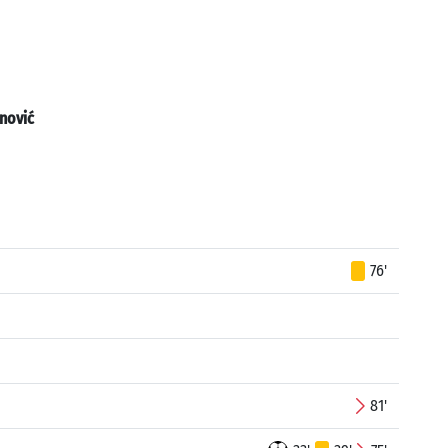
nović
76'
81'