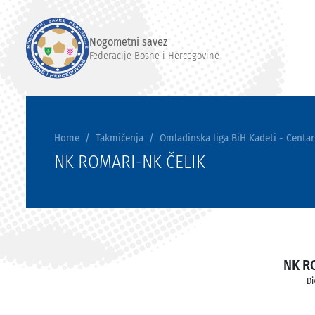
Nogometni savez
Federacije Bosne i Hercegovine
Home
Takmičenja
Omladinska liga BiH Kadeti - Centar
NK ROMARI-NK ČELIK
NK R
Di