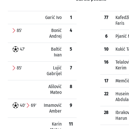
Garić Ivo
1
77
Kafedž
Faris
85'
Bonić
4
Andrej
6
Pjanić 
47'
Baltić
5
10
Kukić T
Ivan
16
Telalov
85'
Lujić
7
Kerim
Gabrijel
17
Memči
Alilović
8
Mateo
22
Husein
Abdula
40'
69'
Imamović
9
Amber
28
Ibrakov
Harun
Karin
11