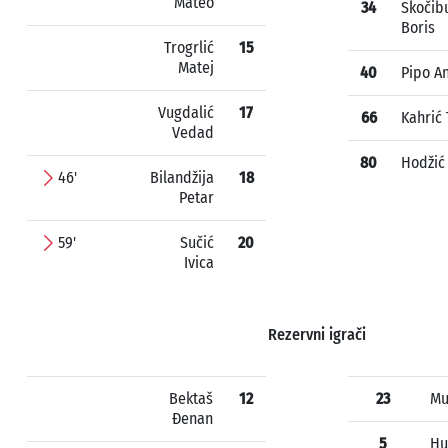
Mateo
34
Skočib
Boris
Trogrlić
15
Matej
40
Pipo A
Vugdalić
17
66
Kahrić 
Vedad
80
Hodžić
46'
Bilandžija
18
Petar
59'
Sučić
20
Ivica
Rezervni igrači
Bektaš
12
23
Mu
Đenan
5
Hu