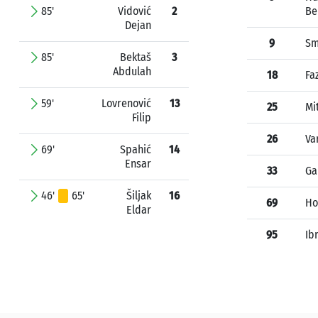
85'
Vidović
2
Be
Dejan
9
Sm
85'
Bektaš
3
Abdulah
18
Fa
59'
Lovrenović
13
25
Mi
Filip
26
Va
69'
Spahić
14
Ensar
33
Ga
46'
65'
Šiljak
16
69
Ho
Eldar
95
Ib