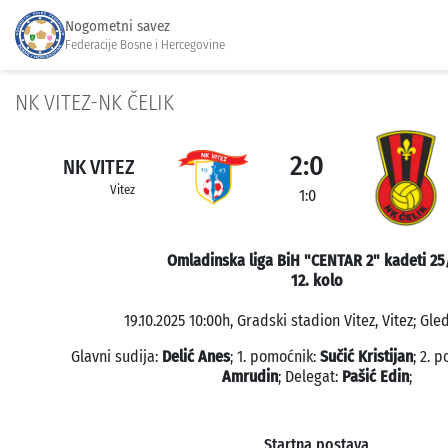
Nogometni savez
Federacije Bosne i Hercegovine
NK VITEZ-NK ČELIK
2:0
NK VITEZ
Vitez
1:0
Omladinska liga BiH "CENTAR 2" kadeti 25
12. kolo
19.10.2025 10:00h, Gradski stadion Vitez, Vitez; Gle
Glavni sudija:
Delić Anes
; 1. pomoćnik:
Sučić Kristijan
; 2. 
Amrudin
; Delegat:
Pašić Edin
;
Startna postava