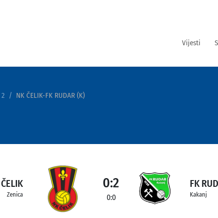
Vijesti
S
 2
NK ČELIK-FK RUDAR (K)
0:2
 ČELIK
FK RUD
Zenica
Kakanj
0:0