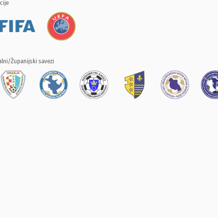
cije
lni/Županijski savezi