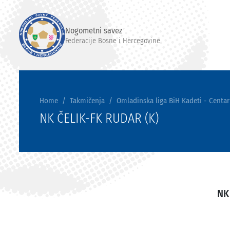
Nogometni savez
Federacije Bosne i Hercegovine
Home
Takmičenja
Omladinska liga BiH Kadeti - Centar
NK ČELIK-FK RUDAR (K)
NK