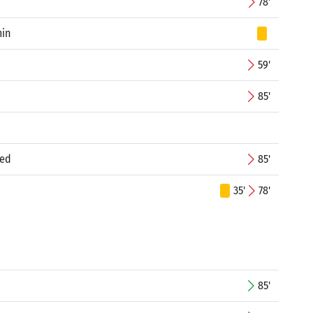
78'
min
59'
85'
med
85'
35'
78'
85'