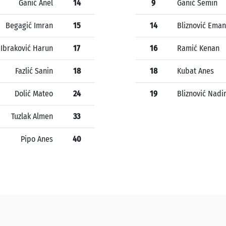
Ganić Anel
14
9
Ganić Semin
Begagić Imran
15
14
Bliznović Eman
Ibraković Harun
17
16
Ramić Kenan
Fazlić Sanin
18
18
Kubat Anes
Dolić Mateo
24
19
Bliznović Nadi
Tuzlak Almen
33
Pipo Anes
40