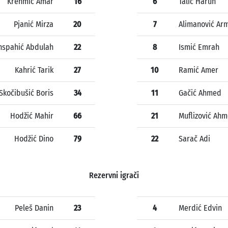
Krehmić Amar
16
6
Talić Harun
Pjanić Mirza
20
7
Alimanović Ar
nspahić Abdulah
22
8
Ismić Emrah
Kahrić Tarik
27
10
Ramić Amer
Skočibušić Boris
34
11
Gačić Ahmed
Hodžić Mahir
66
21
Muflizović Ah
Hodžić Dino
79
22
Sarač Adi
Rezervni igrači
Peleš Danin
23
4
Merdić Edvin