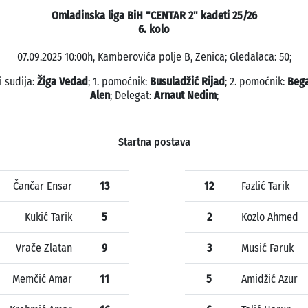
Omladinska liga BiH "CENTAR 2" kadeti 25/26
6. kolo
07.09.2025 10:00h, Kamberovića polje B, Zenica; Gledalaca: 50;
i sudija:
Žiga Vedad
; 1. pomoćnik:
Busuladžić Rijad
; 2. pomoćnik:
Bega
Alen
; Delegat:
Arnaut Nedim
;
Startna postava
Čančar Ensar
13
12
Fazlić Tarik
Kukić Tarik
5
2
Kozlo Ahmed
Vrače Zlatan
9
3
Musić Faruk
Memčić Amar
11
5
Amidžić Azur