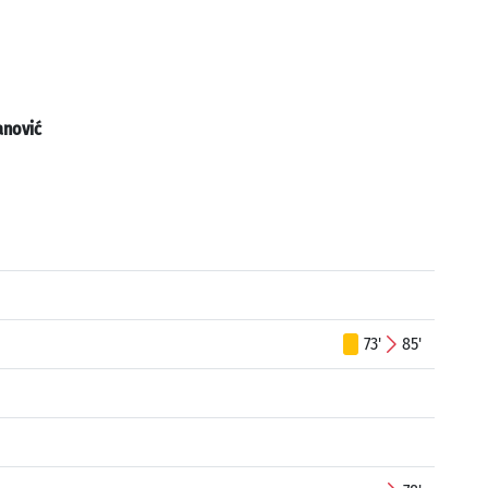
nović
73'
85'