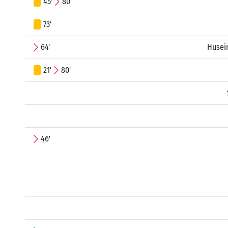
45'
80'
73'
64'
Husei
21'
80'
46'