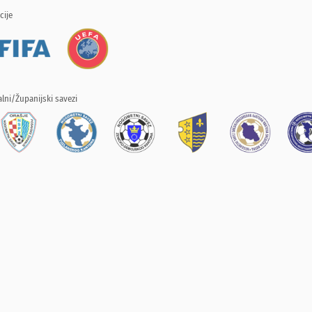
cije
lni/Županijski savezi