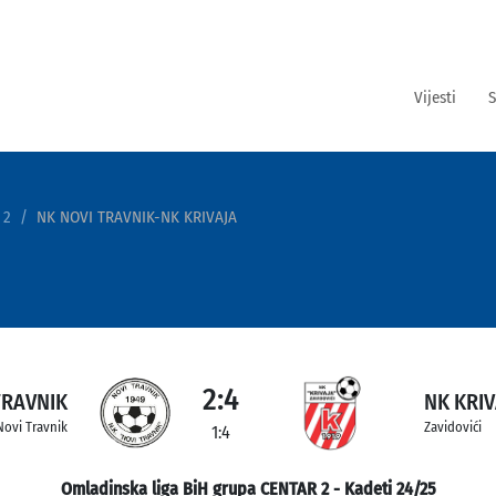
Vijesti
S
 2
NK NOVI TRAVNIK-NK KRIVAJA
2:4
TRAVNIK
NK KRIV
Novi Travnik
Zavidovići
1:4
Omladinska liga BiH grupa CENTAR 2 - Kadeti 24/25