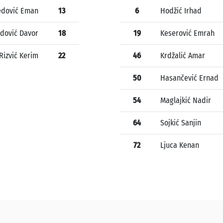
dović Eman
13
6
Hodžić Irhad
idović Davor
18
19
Keserović Emrah
Rizvić Kerim
22
46
Krdžalić Amar
50
Hasančević Ernad
54
Maglajkić Nadir
64
Sojkić Sanjin
72
Ljuca Kenan