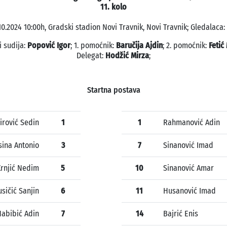
11. kolo
.10.2024 10:00h, Gradski stadion Novi Travnik, Novi Travnik; Gledalaca: 
i sudija:
Popović Igor
; 1. pomoćnik:
Baručija Ajdin
; 2. pomoćnik:
Fetić
Delegat:
Hodžić Mirza
;
Startna postava
irović Sedin
1
1
Rahmanović Adin
sina Antonio
3
7
Sinanović Imad
rnjić Nedim
5
10
Sinanović Amar
sičić Sanjin
6
11
Husanović Imad
abibić Adin
7
14
Bajrić Enis