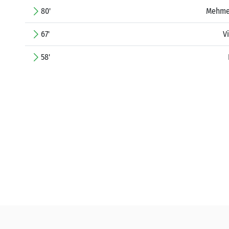
80'
Mehme
67'
V
58'