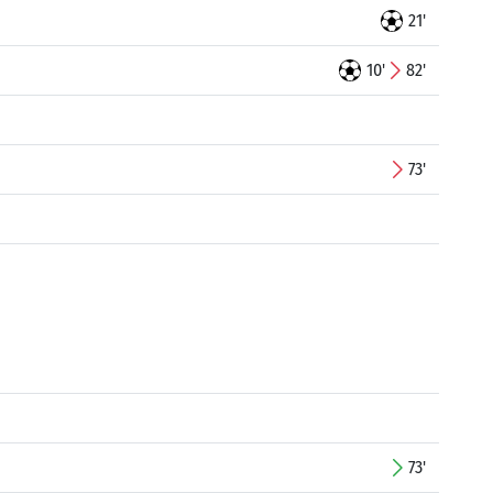
21'
10'
82'
73'
73'