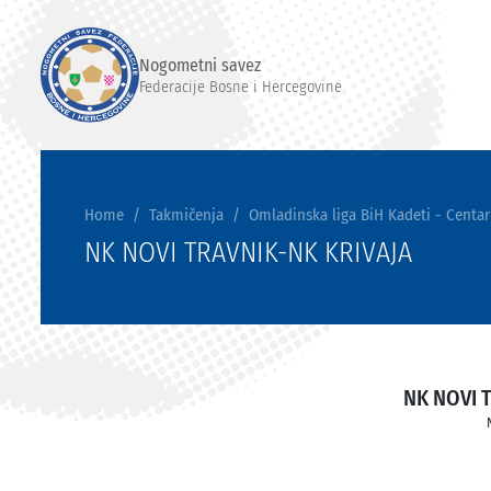
Nogometni savez
Federacije Bosne i Hercegovine
Home
Takmičenja
Omladinska liga BiH Kadeti - Centar
NK NOVI TRAVNIK-NK KRIVAJA
NK NOVI 