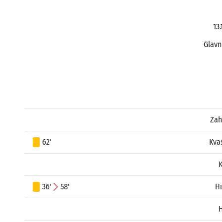
13
Glavn
Zah
62'
Kva
K
36'
58'
Hu
H