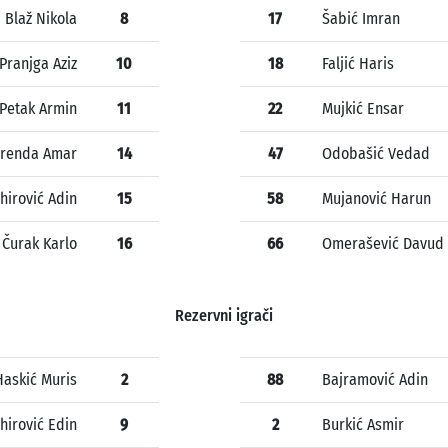
Blaž Nikola
8
17
Šabić Imran
Pranjga Aziz
10
18
Faljić Haris
Petak Armin
11
22
Mujkić Ensar
renda Amar
14
47
Odobašić Vedad
hirović Adin
15
58
Mujanović Harun
Čurak Karlo
16
66
Omerašević Davud
Rezervni igrači
Haskić Muris
2
88
Bajramović Adin
hirović Edin
9
2
Burkić Asmir