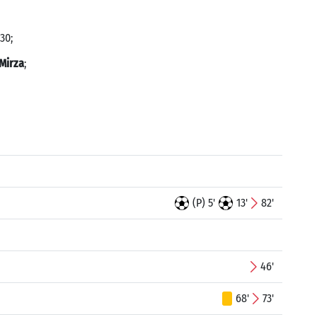
30;
 Mirza
;
(P) 5'
13'
82'
46'
68'
73'