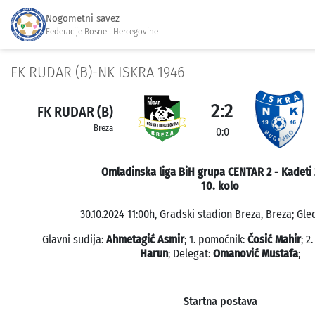
Nogometni savez
Federacije Bosne i Hercegovine
FK RUDAR (B)-NK ISKRA 1946
2:2
FK RUDAR (B)
Breza
0:0
Omladinska liga BiH grupa CENTAR 2 - Kadeti 
10. kolo
30.10.2024 11:00h, Gradski stadion Breza, Breza; Gle
Glavni sudija:
Ahmetagić Asmir
; 1. pomoćnik:
Čosić Mahir
; 2
Harun
; Delegat:
Omanović Mustafa
;
Startna postava