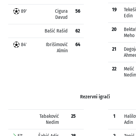
19
Tekeš
89'
Cigura
56
Edin
Davud
20
Bekta
Bašić Rašid
62
Meho
84'
Ibrišimović
64
21
Dagoj
Almin
Ahme
22
Melić
Nedi
Rezervni igrači
Tabaković
25
1
Halilo
Nedim
Adin
57'
Šabić Adis
28
2
Topić