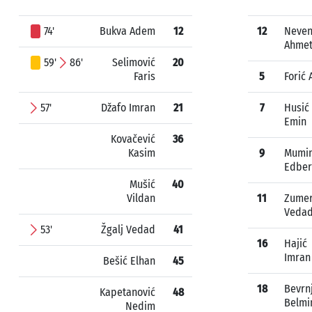
74'
Bukva Adem
12
12
Neven
Ahme
59'
86'
Selimović
20
Faris
5
Forić 
57'
Džafo Imran
21
7
Husić
Emin
Kovačević
36
Kasim
9
Mumin
Edber
Mušić
40
Vildan
11
Zumer
Veda
53'
Žgalj Vedad
41
16
Hajić
Imran
Bešić Elhan
45
18
Bevrn
Kapetanović
48
Belmi
Nedim