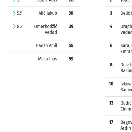
53'
Alić Jakub
30
3
Delić
86'
Omerhodžić
39
4
Dragi
Vedad
Veda
Hadžo Amil
55
6
Sarajl
Emra
Musa Inas
59
8
Durak
Rasi
10
Ivkovi
Same
13
Gudić
Elmin
17
Begov
Ardin