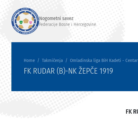
Nogometni savez
Federacije Bosne i Hercegovine
Home
Takmičenja
Omladinska liga BiH Kadeti - Centar
FK RUDAR (B)-NK ŽEPČE 1919
FK R