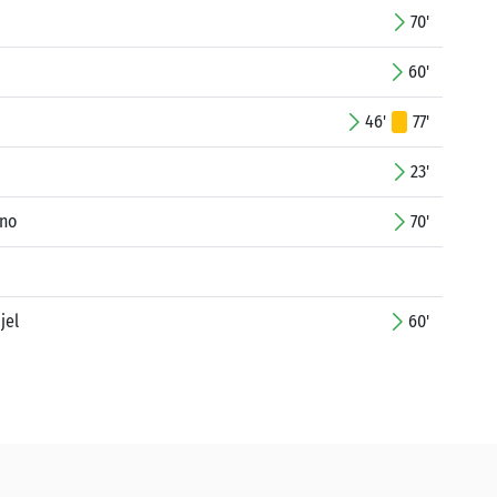
70'
60'
46'
77'
23'
ino
70'
jel
60'