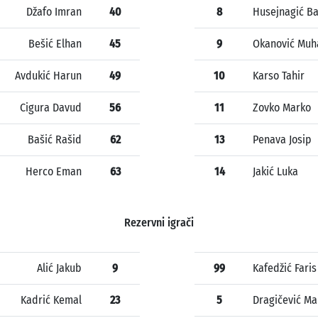
Džafo Imran
40
8
Husejnagić Ba
Bešić Elhan
45
9
Okanović Mu
Avdukić Harun
49
10
Karso Tahir
Cigura Davud
56
11
Zovko Marko
Bašić Rašid
62
13
Penava Josip
Herco Eman
63
14
Jakić Luka
Rezervni igrači
Alić Jakub
9
99
Kafedžić Faris
Kadrić Kemal
23
5
Dragičević Ma