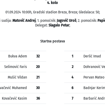
4. kolo
01.09.2024 10:00h, Gradski stadion Breza, Breza; Gledalaca: 50;
i sudija:
Matović Andrej
; 1. pomoćnik:
Jugović Uroš
; 2. pomoćnik:
Papić
Delegat:
Slagalo Petar
;
Startna postava
Bukva Adem
32
1
Derlić Imad
Selimović Faris
20
2
Dohranović V
Mušić Vildan
21
4
Pervan Mateo
vačević Muhamed
30
6
Badnjar Keri
Kovačević Kasim
36
7
Barbarić Andr