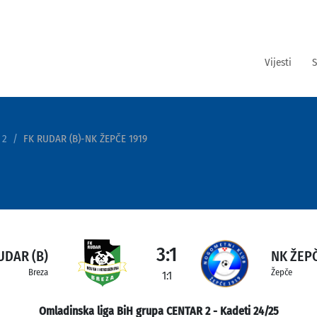
Vijesti
S
 2
FK RUDAR (B)-NK ŽEPČE 1919
3:1
UDAR (B)
NK ŽEPČ
Breza
Žepče
1:1
Omladinska liga BiH grupa CENTAR 2 - Kadeti 24/25