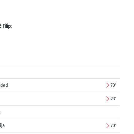
 Filip
;
edad
70'
23'
m
ija
70'