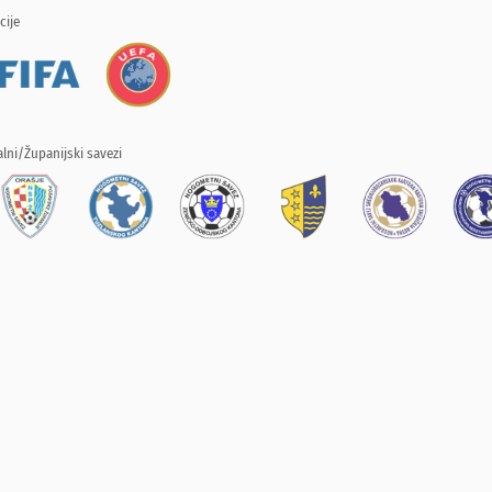
cije
lni/Županijski savezi