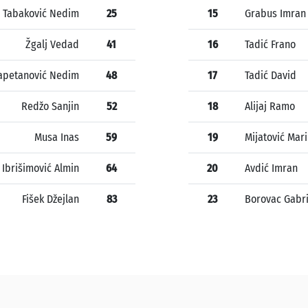
Tabaković Nedim
25
15
Grabus Imran
Žgalj Vedad
41
16
Tadić Frano
apetanović Nedim
48
17
Tadić David
Redžo Sanjin
52
18
Alijaj Ramo
Musa Inas
59
19
Mijatović Mar
Ibrišimović Almin
64
20
Avdić Imran
Fišek Džejlan
83
23
Borovac Gabri