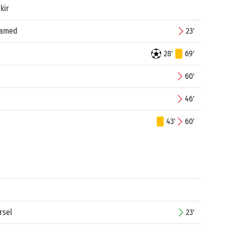
kir
hamed
23'
28'
69'
60'
46'
43'
60'
rsel
23'