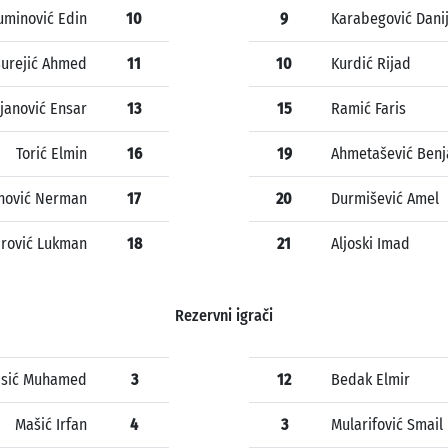
minović Edin
10
9
Karabegović Danij
urejić Ahmed
11
10
Kurdić Rijad
janović Ensar
13
15
Ramić Faris
Torić Elmin
16
19
Ahmetašević Ben
nović Nerman
17
20
Durmišević Amel
irović Lukman
18
21
Aljoski Imad
Rezervni igrači
Isić Muhamed
3
12
Bedak Elmir
Mašić Irfan
4
3
Mularifović Smail