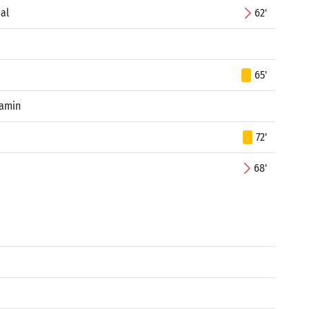
al
62'
65'
jamin
72'
68'