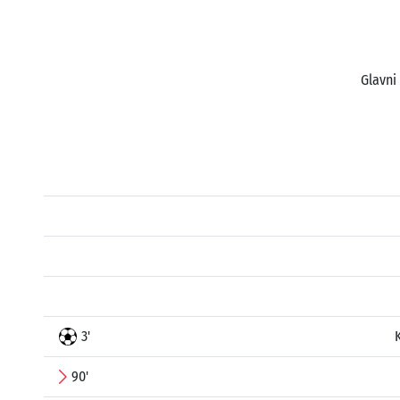
Glavni
3'
90'