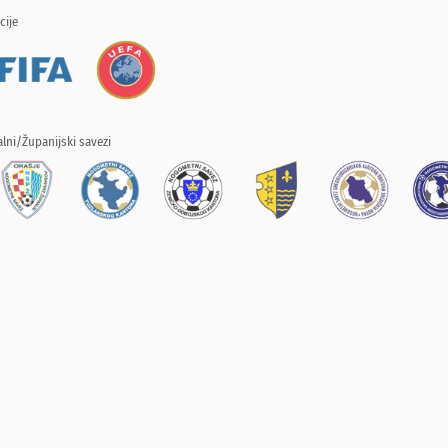
cije
lni/Županijski savezi