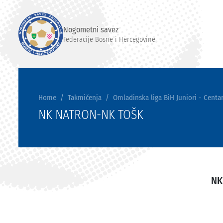
Nogometni savez
Federacije Bosne i Hercegovine
Home
Takmičenja
Omladinska liga BiH Juniori - Centar
NK NATRON-NK TOŠK
NK