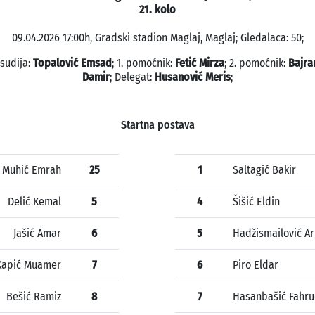
21. kolo
09.04.2026 17:00h, Gradski stadion Maglaj, Maglaj; Gledalaca: 50;
 sudija:
Topalović Emsad
; 1. pomoćnik:
Fetić Mirza
; 2. pomoćnik:
Bajra
Damir
; Delegat:
Husanović Meris
;
Startna postava
Muhić Emrah
25
1
Saltagić Bakir
Delić Kemal
5
4
Šišić Eldin
Jašić Amar
6
5
Hadžismailović A
Kapić Muamer
7
6
Piro Eldar
Bešić Ramiz
8
7
Hasanbašić Fahru