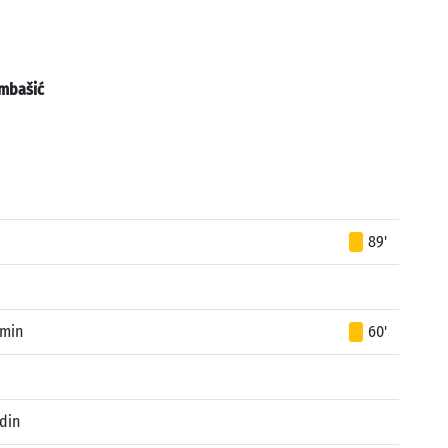
mbašić
89'
rmin
60'
din