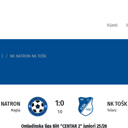
Vijesti
S
 2
NK NATRON-NK TOŠK
1:0
 NATRON
NK TOŠK
Maglaj
Tešanj
1:0
Omladinska liga BiH "CENTAR 2" juniori 25/26