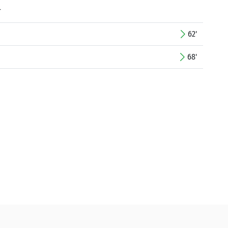
r
62'
68'