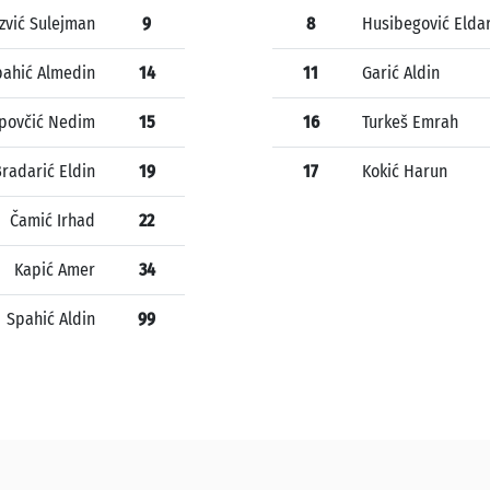
zvić Sulejman
9
8
Husibegović Elda
pahić Almedin
14
11
Garić Aldin
povčić Nedim
15
16
Turkeš Emrah
radarić Eldin
19
17
Kokić Harun
Čamić Irhad
22
Kapić Amer
34
Spahić Aldin
99