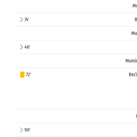
Mu
74'
B
Mu
46'
Mumi
72'
Beć
90'