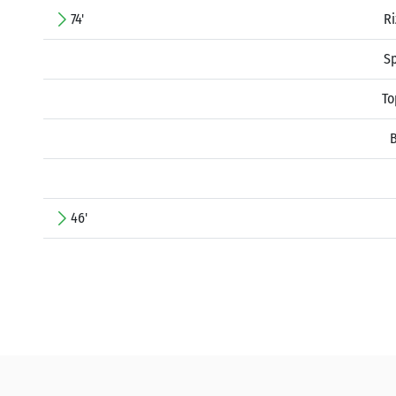
74'
Ri
S
To
B
46'