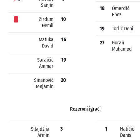
Sanjin
18
Omerdić
Enez
Zirdum
10
Đemil
19
Torlić Deni
Matuka
16
27
Goran
David
Muhamed
Sarajčić
19
Ammar
Sinanović
20
Benjamin
Rezervni igrači
Silajdžija
3
1
Hatičić
Armin
Danis