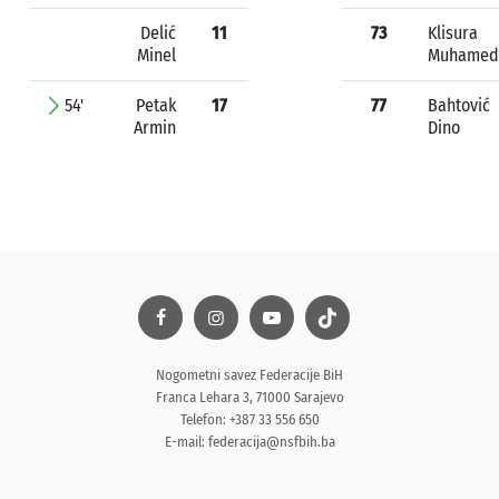
Delić
11
73
Klisura
Minel
Muhamed
54'
Petak
17
77
Bahtović
Armin
Dino
Nogometni savez Federacije BiH
Franca Lehara 3, 71000 Sarajevo
Telefon: +387 33 556 650
E-mail:
federacija@nsfbih.ba