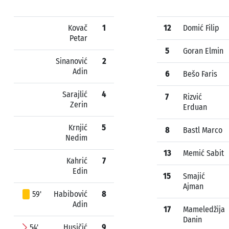
Kovač
1
12
Domić Filip
Petar
5
Goran Elmin
Sinanović
2
Adin
6
Bešo Faris
Sarajlić
4
7
Rizvić
Zerin
Erduan
Krnjić
5
8
Bastl Marco
Nedim
13
Memić Sabit
Kahrić
7
Edin
15
Smajić
Ajman
59'
Habibović
8
Adin
17
Mameledžija
Danin
54'
Husičić
9