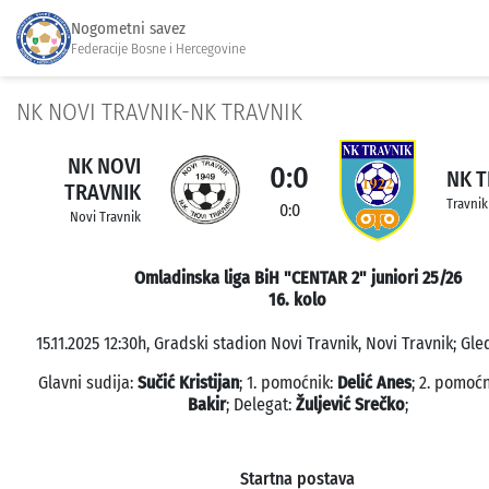
Nogometni savez
Federacije Bosne i Hercegovine
NK NOVI TRAVNIK-NK TRAVNIK
NK NOVI
0:0
NK T
TRAVNIK
Travnik
0:0
Novi Travnik
Omladinska liga BiH "CENTAR 2" juniori 25/26
16. kolo
15.11.2025 12:30h, Gradski stadion Novi Travnik, Novi Travnik; Gle
Glavni sudija:
Sučić Kristijan
; 1. pomoćnik:
Delić Anes
; 2. pomoćn
Bakir
; Delegat:
Žuljević Srečko
;
Startna postava