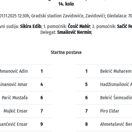
14. kolo
01.11.2025 12:30h, Gradski stadion Zavidoviće, Zavidovići; Gledalaca: 70
vni sudija:
Sikira Edib
; 1. pomoćnik:
Čosić Mahir
; 2. pomoćnik:
Sačić F
Delegat:
Smailović Nermin
;
Startna postava
hmanović Adin
1
1
Bekrić Muharem
Sinanović Amar
4
5
Hadžismailović 
Parić Mustafa
6
6
Bekrić Šemsudi
Mujkić Ensar
7
7
Piro Eldar
sančević Ensar
9
8
Ahmetašević Be