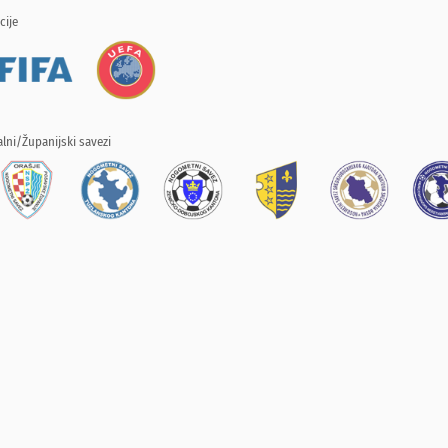
cije
lni/Županijski savezi