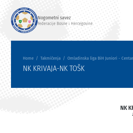
Nogometni savez
Federacije Bosne i Hercegovine
Home
Takmičenja
Omladinska liga BiH Juniori - Centar
NK KRIVAJA-NK TOŠK
NK K