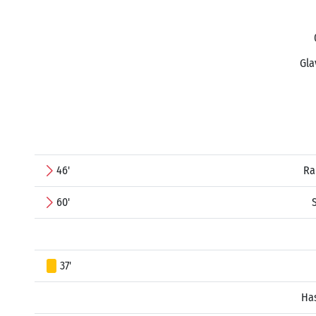
Gla
46'
Ra
60'
37'
Ha