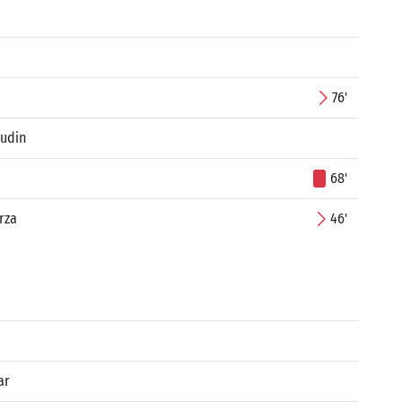
76'
rudin
68'
rza
46'
ar