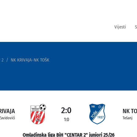
Vijesti
S
 2
NK KRIVAJA-NK TOŠK
2:0
RIVAJA
NK T
Zavidovići
Tešanj
1:0
Omladinska liga BiH "CENTAR 2" juniori 25/26