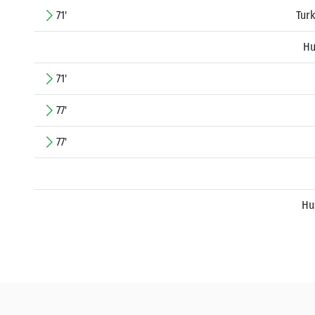
71'
Tur
Hu
71'
77'
77'
Hu