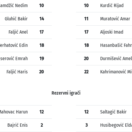
Čamdžić Nedim
10
10
Kurdić Rijad
Gluhić Bakir
14
11
Muratović Amar
Faljić Anel
17
17
Aljoski Imad
Ferhatović Edin
18
18
Hasanbašić Fah
serović Emrah
19
20
Durmišević Amel
Faljić Haris
20
22
Kahrimanović Mi
Rezervni igrači
Mahovac Harun
12
12
Saltagić Bakir
Bajrić Enis
2
3
Husibegović Eld