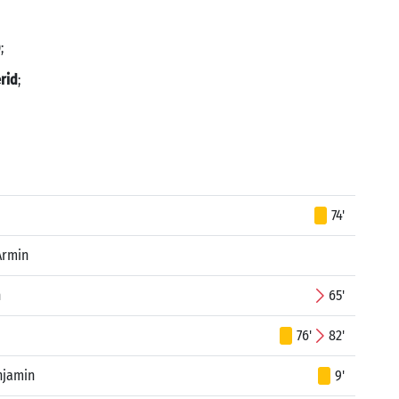
;
erid
;
74'
Armin
n
65'
76'
82'
njamin
9'