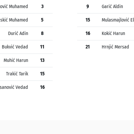
ković Muhamed
3
9
Garić Aldin
skić Muhamed
5
15
Mulasmajlović E
Durić Adin
8
16
Kokić Harun
Bukvić Vedad
11
21
Hrnjić Mersad
Muhić Harun
13
Trakić Tarik
15
sanović Vedad
16