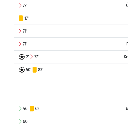
77'
17'
71'
71'
2'
77'
Ke
50'
83'
46'
62'
60'