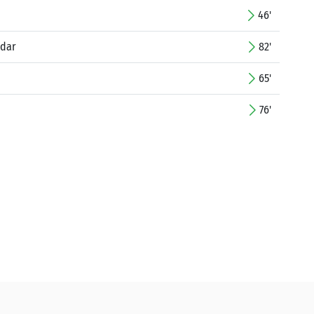
46'
ldar
82'
65'
76'