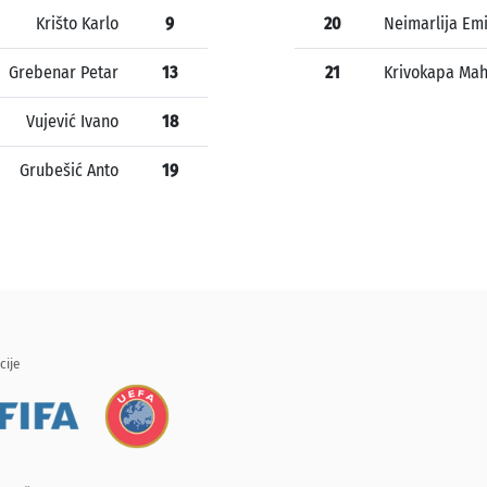
Krišto Karlo
9
20
Neimarlija Em
Grebenar Petar
13
21
Krivokapa Mah
Vujević Ivano
18
Grubešić Anto
19
cije