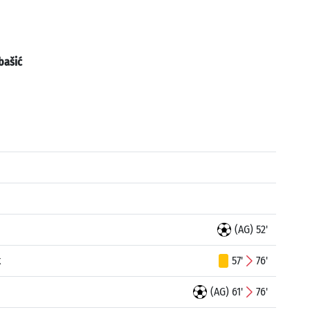
bašić
(AG) 52'
k
57'
76'
(AG) 61'
76'