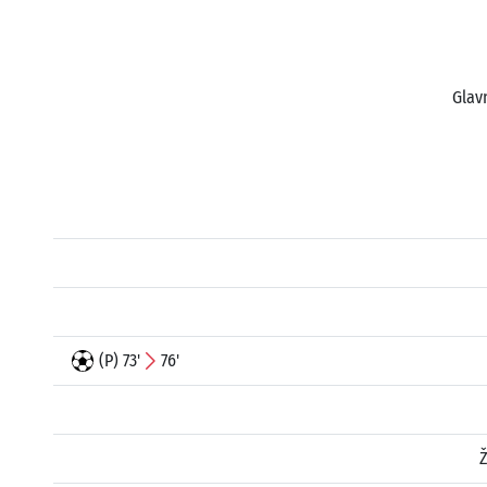
Glav
(P) 73'
76'