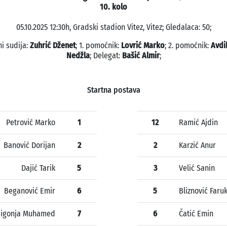
10. kolo
05.10.2025 12:30h, Gradski stadion Vitez, Vitez; Gledalaca: 50;
ni sudija:
Zuhrić Dženet
; 1. pomoćnik:
Lovrić Marko
; 2. pomoćnik:
Avdi
Nedžla
; Delegat:
Bašić Almir
;
Startna postava
Petrović Marko
1
12
Ramić Ajdin
Banović Dorijan
2
2
Karzić Anur
Dajić Tarik
5
3
Velić Sanin
Beganović Emir
6
5
Bliznović Faru
Žigonja Muhamed
7
6
Čatić Emin