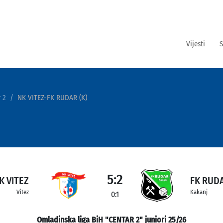
Vijesti
S
 2
NK VITEZ-FK RUDAR (K)
5:2
K VITEZ
FK RUDA
Vitez
Kakanj
0:1
Omladinska liga BiH "CENTAR 2" juniori 25/26