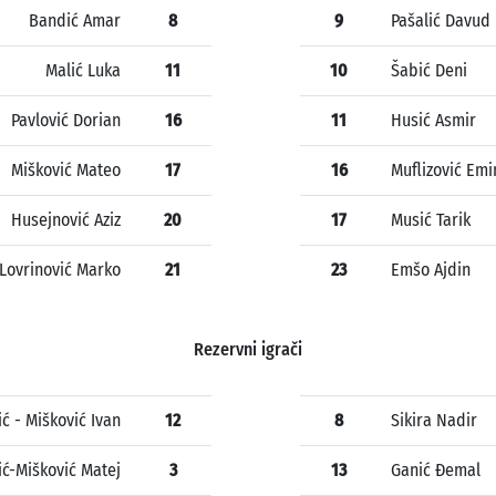
Bandić Amar
8
9
Pašalić Davud
Malić Luka
11
10
Šabić Deni
Pavlović Dorian
16
11
Husić Asmir
Mišković Mateo
17
16
Muflizović Emi
Husejnović Aziz
20
17
Musić Tarik
Lovrinović Marko
21
23
Emšo Ajdin
Rezervni igrači
ić - Mišković Ivan
12
8
Sikira Nadir
ić-Mišković Matej
3
13
Ganić Đemal