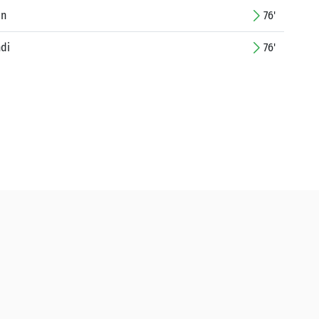
in
76'
di
76'