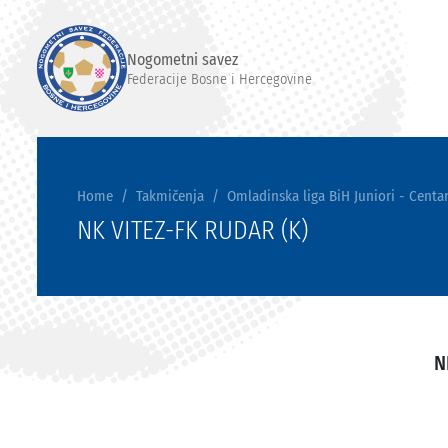
Nogometni savez
Federacije Bosne i Hercegovine
Home
Takmičenja
Omladinska liga BiH Juniori - Centar
NK VITEZ-FK RUDAR (K)
N