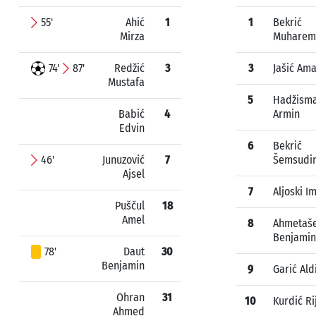
55'
Ahić
1
1
Bekrić
Mirza
Muharem
74'
87'
Redžić
3
3
Jašić Am
Mustafa
5
Hadžisma
Babić
4
Armin
Edvin
6
Bekrić
46'
Junuzović
7
Šemsudi
Ajsel
7
Aljoski I
Puščul
18
Amel
8
Ahmetaše
Benjamin
78'
Daut
30
Benjamin
9
Garić Ald
Ohran
31
10
Kurdić Ri
Ahmed