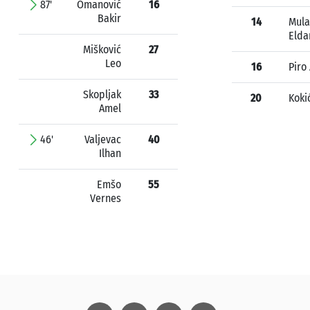
87'
Omanović
16
Bakir
14
Mula
Elda
Mišković
27
Leo
16
Piro
Skopljak
33
20
Koki
Amel
46'
Valjevac
40
Ilhan
Emšo
55
Vernes