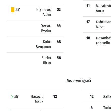
11
Muratovi
35'
Islamović
32
Amar
Aldin
17
Kahriman
Dervić
44
Mirza
Evelin
18
Hasanbaš
Kutić
48
Fahrudin
Benjamin
Burko
56
Ilhan
Rezervni igrači
55'
Hasečić
12
12
Salt
Malik
4
Turk