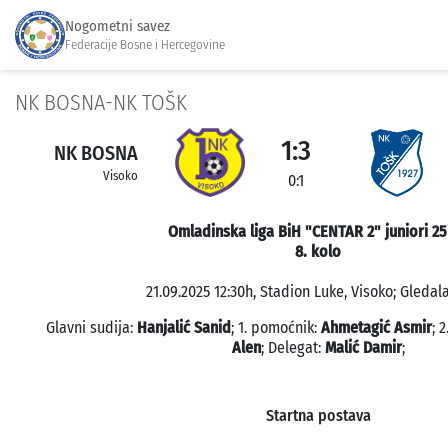
Nogometni savez
Federacije Bosne i Hercegovine
NK BOSNA-NK TOŠK
1:3
NK BOSNA
Visoko
0:1
Omladinska liga BiH "CENTAR 2" juniori 25
8. kolo
21.09.2025 12:30h, Stadion Luke, Visoko; Gledala
Glavni sudija:
Hanjalić Sanid
; 1. pomoćnik:
Ahmetagić Asmir
; 
Alen
; Delegat:
Malić Damir
;
Startna postava