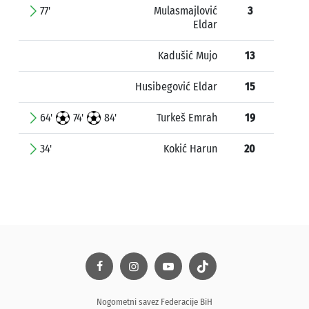
77'
Mulasmajlović
3
Eldar
Kadušić Mujo
13
Husibegović Eldar
15
64'
74'
84'
Turkeš Emrah
19
34'
Kokić Harun
20
Nogometni savez Federacije BiH