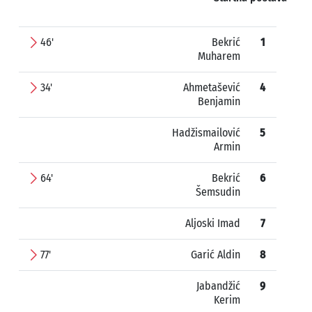
46'
Bekrić
1
Muharem
34'
Ahmetašević
4
Benjamin
Hadžismailović
5
Armin
64'
Bekrić
6
Šemsudin
Aljoski Imad
7
77'
Garić Aldin
8
Jabandžić
9
Kerim