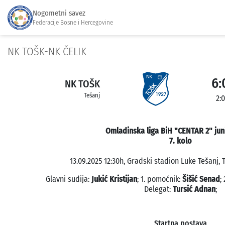
Nogometni savez
Federacije Bosne i Hercegovine
NK TOŠK-NK ČELIK
6:
NK TOŠK
Tešanj
2:0
Omladinska liga BiH "CENTAR 2" jun
7. kolo
13.09.2025 12:30h, Gradski stadion Luke Tešanj, T
Glavni sudija:
Jukić Kristijan
; 1. pomoćnik:
Šišić Senad
;
Delegat:
Tursić Adnan
;
Startna postava