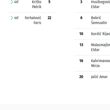
46'
Krišto
5
3
Husibegovi
Patrik
Eldar
46'
Ferhatović
22
6
Bekrić
Faris
Šemsudin
10
Kurdić Rija
13
Mulasmajlo
Eldar
16
Kahrimanov
Mirza
20
Jašić Amar