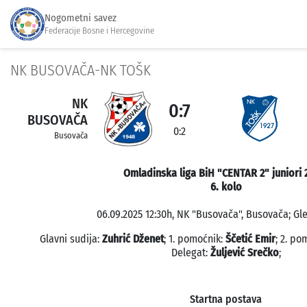
Nogometni savez
Federacije Bosne i Hercegovine
NK BUSOVAČA-NK TOŠK
NK
0:7
BUSOVAČA
0:2
Busovača
Omladinska liga BiH "CENTAR 2" juniori 
6. kolo
06.09.2025 12:30h, NK "Busovača", Busovača; Gle
Glavni sudija:
Zuhrić Dženet
; 1. pomoćnik:
Ščetić Emir
; 2. po
Delegat:
Žuljević Srečko
;
Startna postava