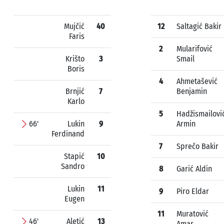
Mujčić
40
12
Saltagić Bakir
Faris
2
Mularifović
Krišto
3
Smail
Boris
4
Ahmetašević
Brnjić
7
Benjamin
Karlo
5
Hadžismailovi
66'
Lukin
9
Armin
Ferdinand
7
Sprečo Bakir
Stapić
10
Sandro
8
Garić Aldin
Lukin
11
9
Piro Eldar
Eugen
11
Muratović
46'
Aletić
13
Amar