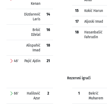
Kenan
15
Kokić Harun
Dizdarević
14
Laris
17
Aljoski Imad
Brkić
16
18
Hasanbašić
Dželal
Fahrudin
Alispahić
18
Imad
46'
Pajić Ajdin
21
Rezervni igrači
66'
Halilović
2
1
Bekrić
Azur
Muharem