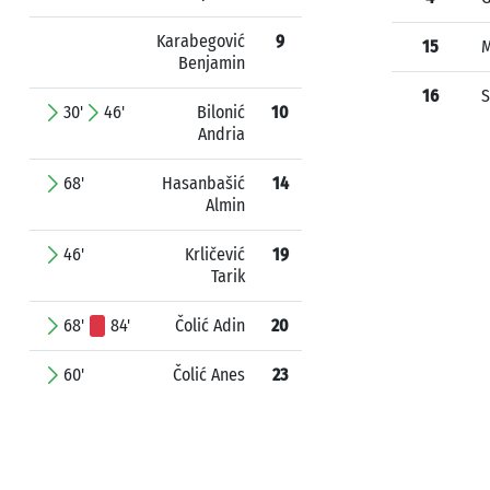
Karabegović
9
15
M
Benjamin
16
S
30'
46'
Bilonić
10
Andria
68'
Hasanbašić
14
Almin
46'
Krličević
19
Tarik
68'
84'
Čolić Adin
20
60'
Čolić Anes
23