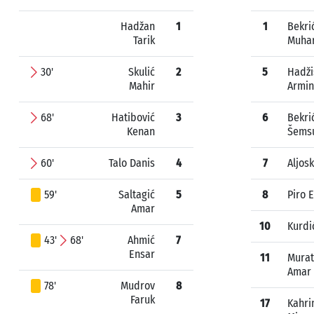
Hadžan
1
1
Bekri
Tarik
Muha
30'
Skulić
2
5
Hadži
Mahir
Armin
68'
Hatibović
3
6
Bekri
Kenan
Šems
60'
Talo Danis
4
7
Aljos
59'
Saltagić
5
8
Piro 
Amar
10
Kurdi
43'
68'
Ahmić
7
Ensar
11
Murat
Amar
78'
Mudrov
8
Faruk
17
Kahri