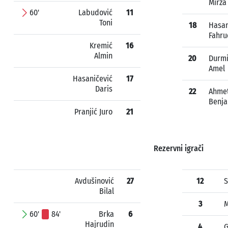
Mirza
60'
Labudović
11
Toni
18
Hasan
Fahru
Kremić
16
Almin
20
Durmi
Amel
Hasaničević
17
Daris
22
Ahmet
Benj
Pranjić Juro
21
Rezervni igrači
Avdušinović
27
12
S
Bilal
3
M
60'
84'
Brka
6
Hajrudin
4
G