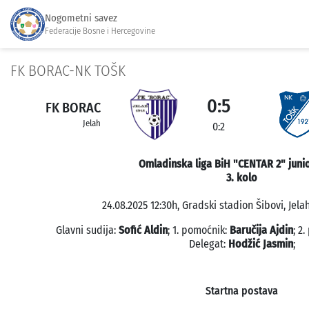
Nogometni savez
Federacije Bosne i Hercegovine
FK BORAC-NK TOŠK
0:5
FK BORAC
Jelah
0:2
Omladinska liga BiH "CENTAR 2" junio
3. kolo
24.08.2025 12:30h, Gradski stadion Šibovi, Jelah
Glavni sudija:
Sofić Aldin
; 1. pomoćnik:
Baručija Ajdin
; 2
Delegat:
Hodžić Jasmin
;
Startna postava