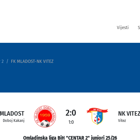
Vijesti
S
 2
FK MLADOST-NK VITEZ
2:0
 MLADOST
NK VITE
Doboj Kakanj
Vitez
1:0
Omladinska liga BiH "CENTAR 2" juniori 25/26