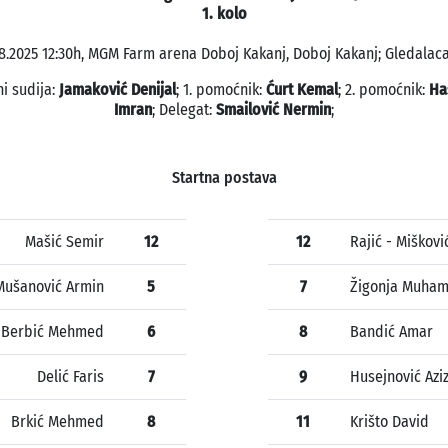
1. kolo
8.2025 12:30h, MGM Farm arena Doboj Kakanj, Doboj Kakanj; Gledalaca
ni sudija:
Jamaković Denijal
; 1. pomoćnik:
Ćurt Kemal
; 2. pomoćnik:
Ha
Imran
; Delegat:
Smailović Nermin
;
Startna postava
Mašić Semir
12
12
Rajić - Miškovi
Mušanović Armin
5
7
Žigonja Muha
Berbić Mehmed
6
8
Bandić Amar
Delić Faris
7
9
Husejnović Azi
Brkić Mehmed
8
11
Krišto David