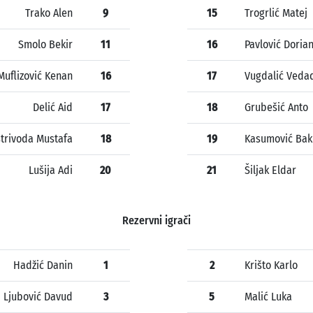
Trako Alen
9
15
Trogrlić Matej
Smolo Bekir
11
16
Pavlović Doria
Muflizović Kenan
16
17
Vugdalić Veda
Delić Aid
17
18
Grubešić Anto
strivoda Mustafa
18
19
Kasumović Bak
Lušija Adi
20
21
Šiljak Eldar
Rezervni igrači
Hadžić Danin
1
2
Krišto Karlo
Ljubović Davud
3
5
Malić Luka