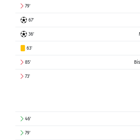
79'
67'
36'
63'
85'
Bi
73'
46'
79'