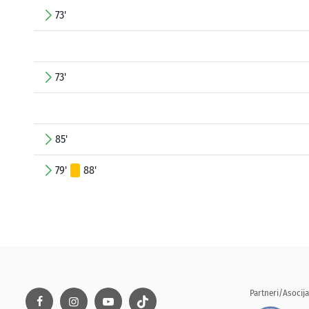
73'
73'
85'
79'
88'
Partneri/Asocija