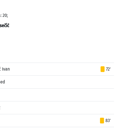
: 20;
sečić
ć Ivan
72'
med
z
83'