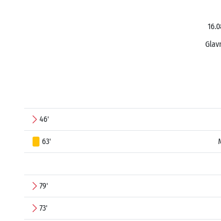
16.0
Glav
46'
63'
79'
73'