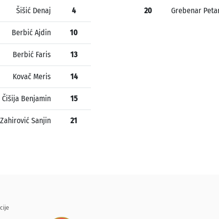
Šišić Denaj
4
20
Grebenar Peta
Berbić Ajdin
10
Berbić Faris
13
Kovač Meris
14
Čišija Benjamin
15
Zahirović Sanjin
21
cije