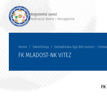
Nogometni savez
Federacije Bosne i Hercegovine
Home
Takmičenja
Omladinska liga BiH Juniori - Centar
FK MLADOST-NK VITEZ
FK