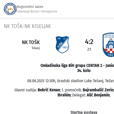
Nogometni savez
Federacije Bosne i Hercegovine
NK TOŠK-NK KISELJAK
4:2
NK TOŠK
Tešanj
2:1
Omladinska liga BiH grupa CENTAR 2 - Junio
34. kolo
08.06.2025 12:30h, Gradski stadion Luke Tešanj, Tešan
Glavni sudija:
Bekrić Kenan
; 1. pomoćnik:
Bajrambašić Zerin
Ibrahim
; Delegat:
Alić Benjamin
;
Startna postava