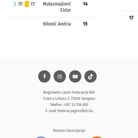
70'
73'
Mulasmajlović
14
Eldar
17
Bilonić Andria
15
Nogometni savez Federacije BiH
Franca Lehara 3, 71000 Sarajevo
Telefon: +387 33 556 650
E-mail:
federacija@nsfbih.ba
Partneri/Asocijacije