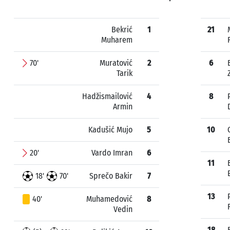
Bekrić
1
21
Muharem
70'
Muratović
2
6
Tarik
Hadžismailović
4
8
Armin
Kadušić Mujo
5
10
20'
Vardo Imran
6
11
18'
70'
Sprečo Bakir
7
13
40'
Muhamedović
8
Vedin
18