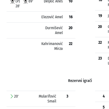
(P)
69'
Deljkić Anes
10
28'
19
Elezović Amel
16
20
Durmišević
20
Amel
22
Kahrimanović
22
Mirza
23
Rezervni igrači
20'
Mularifović
3
4
Smail
5