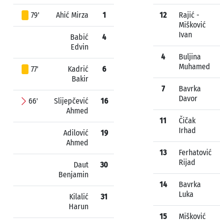
79'
Ahić Mirza
1
12
Rajić -
Mišković
Ivan
Babić
4
Edvin
4
Buljina
Muhamed
77'
Kadrić
6
Bakir
7
Bavrka
Davor
66'
Slijepčević
16
Ahmed
11
Čičak
Irhad
Adilović
19
Ahmed
13
Ferhatović
Rijad
Daut
30
Benjamin
14
Bavrka
Luka
Kilalić
31
Harun
15
Mišković