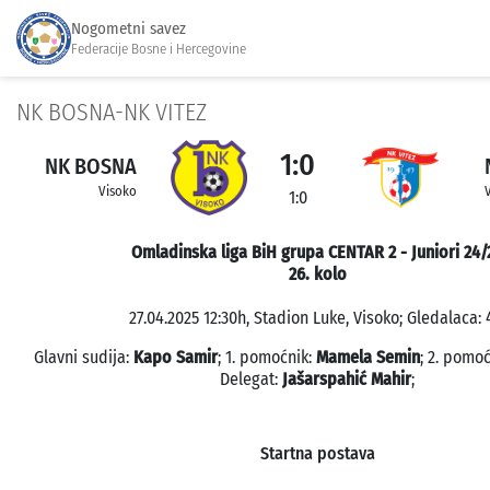
Nogometni savez
Federacije Bosne i Hercegovine
NK BOSNA-NK VITEZ
1:0
NK BOSNA
Visoko
V
1:0
Omladinska liga BiH grupa CENTAR 2 - Juniori 24/
26. kolo
27.04.2025 12:30h, Stadion Luke, Visoko; Gledalaca: 
Glavni sudija:
Kapo Samir
; 1. pomoćnik:
Mamela Semin
; 2. pomo
Delegat:
Jašarspahić Mahir
;
Startna postava