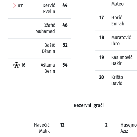
Mateo
81'
Dervić
44
Evelin
17
Horić
Emrah
Džafić
46
Muhamed
18
Muratović
Ibro
Bašić
52
Džanin
19
Kasumović
Bakir
16'
Ašlama
54
Berin
20
Krišto
David
Rezervni igrači
Hasečić
12
2
Husejno
Malik
Aziz