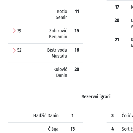
17
Kozlo
11
Semir
20
79'
Zahirović
15
Benjamin
21
M
52'
Bistrivoda
16
Mustafa
Kulović
20
Danin
Rezervni igrači
Hadžić Danin
1
3
Čolić
Čišija
13
4
Softi