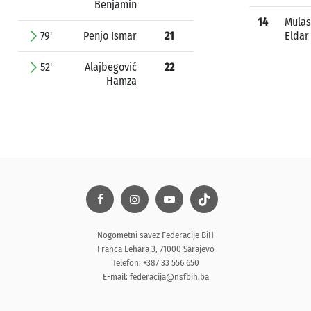
Benjamin
14
Mulas
79'
Penjo Ismar
21
Eldar
52'
Alajbegović
22
Hamza
Nogometni savez Federacije BiH
Franca Lehara 3, 71000 Sarajevo
Telefon: +387 33 556 650
E-mail:
federacija@nsfbih.ba