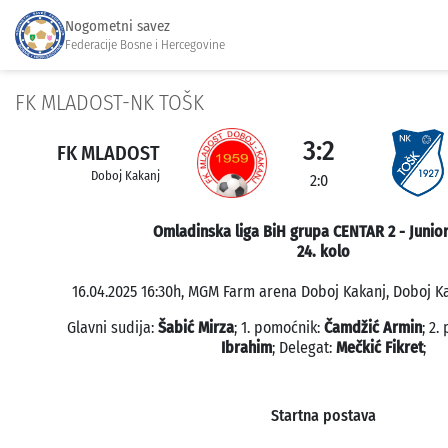
Nogometni savez
Federacije Bosne i Hercegovine
FK MLADOST-NK TOŠK
3:2
FK MLADOST
Doboj Kakanj
2:0
Omladinska liga BiH grupa CENTAR 2 - Junior
24. kolo
16.04.2025 16:30h, MGM Farm arena Doboj Kakanj, Doboj Ka
Glavni sudija:
Šabić Mirza
; 1. pomoćnik:
Čamdžić Armin
; 2.
Ibrahim
; Delegat:
Mečkić Fikret
;
Startna postava