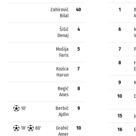
Zahirović
40
1
B
Bilal
Šišić
4
6
Denaj
Mušija
5
7
P
Faris
8
Kozica
7
E
Harun
9
K
Begić
8
Anes
10
D
10'
Berbić
9
Ajdin
15
J
18'
80'
Grahić
10
16
E
Amer