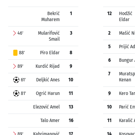
Bekrić
1
12
Hodžić
Muharem
Eldar
46'
Mularifović
3
2
Mašić N
Smail
5
Prijić Ad
88'
Piro Eldar
8
6
Bungur 
89'
Kurdić Rijad
9
7
Muratsp
61'
Deljkić Anes
10
Kenan
81'
Ogrić Harun
11
9
Kero Tar
Elezović Amel
13
10
Parić E
Talo Amer
16
11
Karalić 
89'
Kahrimanović
17
14
Kosovac