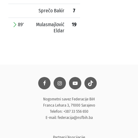
Sprečo Bakir
7
89'
Mulasmajlović
19
Eldar
Nogometni savez Federacije BiH
Franca Lehara 3, 71000 Sarajevo
Telefon: +387 33 556 650
E-mail:
federacija@nsfbih.ba
Partneri/Asocijacije