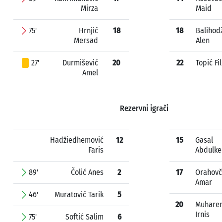
Mirza
Maid
75'
Hrnjić
18
18
Balihod
Mersad
Alen
27'
Durmišević
20
22
Topić Fi
Amel
Rezervni igrači
Hadžiedhemović
12
15
Gasal
Faris
Abdulke
89'
Čolić Anes
2
17
Orahovč
Amar
46'
Muratović Tarik
5
20
Muhare
Irnis
75'
Softić Salim
6