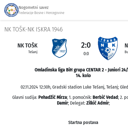
Nogometni savez
Federacije Bosne i Hercegovine
NK TOŠK-NK ISKRA 1946
2:0
NK TOŠK
N
Tešanj
B
0:0
Omladinska liga BiH grupa CENTAR 2 - Juniori 24/
14. kolo
02.11.2024 12:30h, Gradski stadion Luke Tešanj, Tešanj; Gled
Glavni sudija:
Pehadžić Mirza
; 1. pomoćnik:
Berbić Vedad
; 2. 
Damir
; Delegat:
Zilkić Admir
;
Startna postava