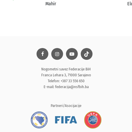
Mahir
El
Nogometni savez Federacije BiH
Franca Lehara 3, 71000 Sarajevo
Telefon: +387 33 556 650
E-mail:
federacija@nsfbih.ba
Partneri/Asocijacije