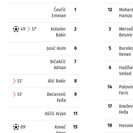
Čavčić
1
12
Muhar
Emman
Hamza
49'
57'
Koluder
2
3
Mersel
Bakir
Besmir
Jusić Asim
6
5
Bureko
Kenan
Bičakčić
7
Adnan
6
Hadžia
Vedad
53'
Alić Bakir
8
14
Polovi
Faris
53'
Bećarević
9
Feđa
17
Knežev
Feđa
Aščić Arjan
11
19
Hasovi
89'
Kovač
15
Amer