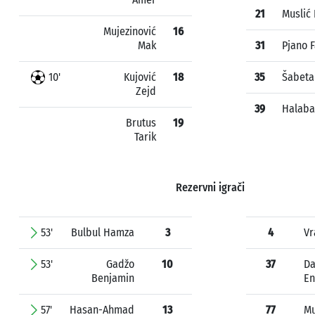
21
Muslić
Mujezinović
16
Mak
31
Pjano F
10'
Kujović
18
35
Šabeta
Zejd
39
Halaba
Brutus
19
Tarik
Rezervni igrači
53'
Bulbul Hamza
3
4
Vr
53'
Gadžo
10
37
Da
Benjamin
En
57'
Hasan-Ahmad
13
77
Mu