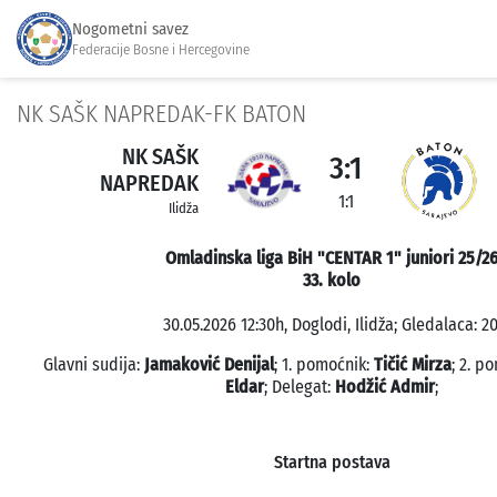
Nogometni savez
Federacije Bosne i Hercegovine
NK SAŠK NAPREDAK-FK BATON
NK SAŠK
3:1
NAPREDAK
1:1
Ilidža
Omladinska liga BiH "CENTAR 1" juniori 25/2
33. kolo
30.05.2026 12:30h, Doglodi, Ilidža; Gledalaca: 20
Glavni sudija:
Jamaković Denijal
; 1. pomoćnik:
Tičić Mirza
; 2. p
Eldar
; Delegat:
Hodžić Admir
;
Startna postava