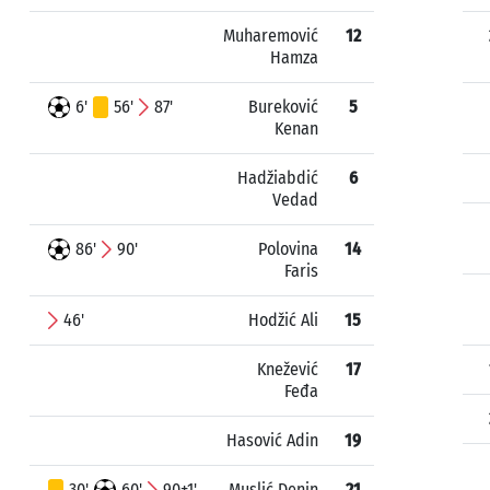
Muharemović
12
Hamza
6'
56'
87'
Bureković
5
Kenan
Hadžiabdić
6
Vedad
86'
90'
Polovina
14
Faris
46'
Hodžić Ali
15
Knežević
17
Feđa
Hasović Adin
19
30'
60'
90+1'
Muslić Denin
21