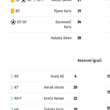
85'
Pjano Faris
31
(P) 50'
Duranović
34
Faris
Halaba Deen
39
Rezervni igrači
90'
Vranj Ali
4
1
87'
Herak Imran
20
1
90+1'
Krećo Kenan
22
5
46'
Šabeta Faris
35