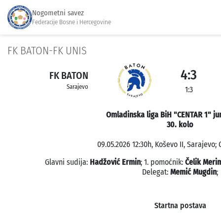
Nogometni savez
Federacije Bosne i Hercegovine
FK BATON-FK UNIS
4:3
FK BATON
Sarajevo
1:3
Omladinska liga BiH "CENTAR 1" jun
30. kolo
09.05.2026 12:30h, Koševo II, Sarajevo; 
Glavni sudija:
Hadžović Ermin
; 1. pomoćnik:
Čelik Meri
Delegat:
Memić Mugdin
;
Startna postava