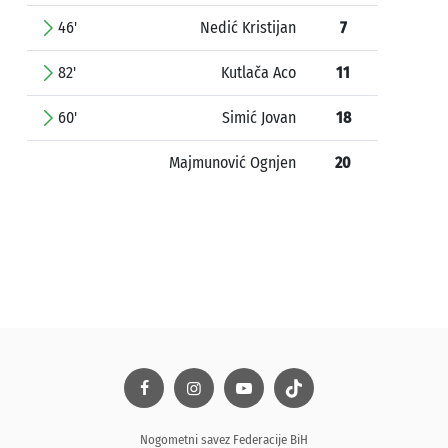
46'
Nedić Kristijan
7
82'
Kutlača Aco
11
60'
Simić Jovan
18
Majmunović Ognjen
20
Nogometni savez Federacije BiH