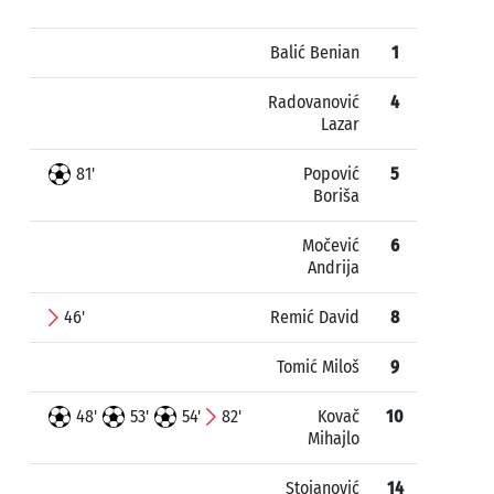
Balić Benian
1
Radovanović
4
Lazar
81'
Popović
5
Boriša
Močević
6
Andrija
46'
Remić David
8
Tomić Miloš
9
48'
53'
54'
82'
Kovač
10
Mihajlo
Stojanović
14