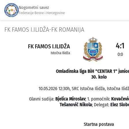
Nogometni savez
Federacije Bosne i Hercegovine
FK FAMOS I.ILIDŽA-FK ROMANIJA
4:1
FK FAMOS I.ILIDŽA
Istočna Ilidža
0:0
Omladinska liga BiH "CENTAR 1" junior
30. kolo
10.05.2026 12:30h, SRC Istočna Ilidža, Istočna Ilid
Glavni sudija:
Bjelica Miroslav
; 1. pomoćnik:
Kovačevi
Tešanović Nikola
; Delegat:
Elez Slo
Startna postava