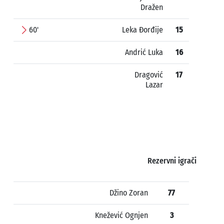
Dražen
60'
Leka Đorđije
15
Andrić Luka
16
Dragović
17
Lazar
Rezervni igrači
Džino Zoran
77
Knežević Ognjen
3