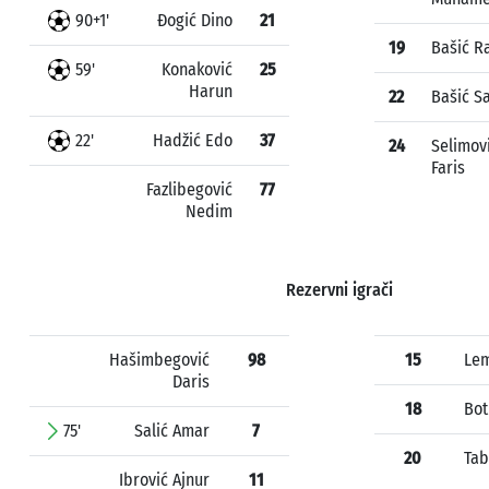
90+1'
Đogić Dino
21
19
Bašić R
59'
Konaković
25
Harun
22
Bašić S
22'
Hadžić Edo
37
24
Selimov
Faris
Fazlibegović
77
Nedim
Rezervni igrači
Hašimbegović
98
15
Le
Daris
18
Bot
75'
Salić Amar
7
20
Tab
Ibrović Ajnur
11