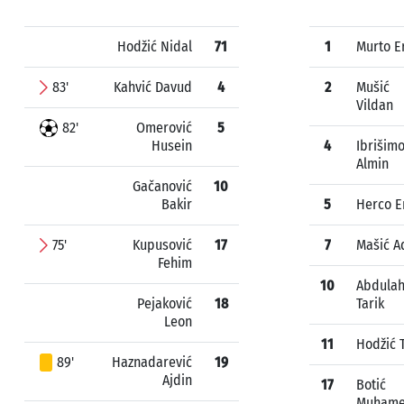
Hodžić Nidal
71
1
Murto E
83'
Kahvić Davud
4
2
Mušić
Vildan
82'
Omerović
5
Husein
4
Ibrišimo
Almin
Gačanović
10
Bakir
5
Herco 
75'
Kupusović
17
7
Mašić 
Fehim
10
Abdulah
Pejaković
18
Tarik
Leon
11
Hodžić T
89'
Haznadarević
19
Ajdin
17
Botić
Muham