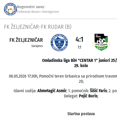
Nogometni savez
Federacije Bosne i Hercegovine
FK ŽELJEZNIČAR-FK RUDAR (B)
4:1
FK ŽELJEZNIČAR
Sarajevo
1:1
Omladinska liga BiH "CENTAR 1" juniori 25/
29. kolo
06.05.2026 17:30h, Pomočni teren Grbavica sa prirodnom travom,
20;
Glavni sudija:
Ahmetagić Asmir
; 1. pomoćnik:
Šišić Faris
; 2. p
Delegat:
Pejić Boris
;
Startna postava