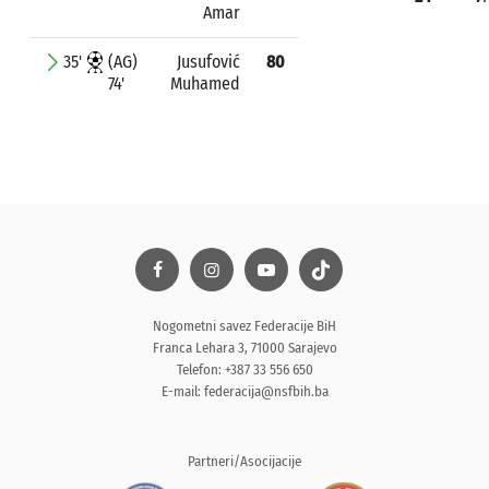
Amar
35'
(AG)
Jusufović
80
74'
Muhamed
Nogometni savez Federacije BiH
Franca Lehara 3, 71000 Sarajevo
Telefon: +387 33 556 650
E-mail:
federacija@nsfbih.ba
Partneri/Asocijacije