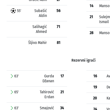
14
Manso
55'
Subašić
56
Aldin
21
Sulejm
Ismail
Salihagić
71
Ahmed
28
Manso
Šljivo Mahir
81
Rezervni igrači
63'
Gurda
17
16
A
Džanan
19
De
65'
Tahirović
21
Erdan
20
K
63'
Smajović
34
24
V