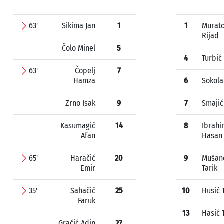
63'
Sikima Jan
1
1
Murato
Rijad
Čolo Minel
5
4
Turbić 
63'
Čopelj
7
Hamza
6
Sokola
Zrno Isak
9
7
Smajić
Kasumagić
14
8
Ibrahi
Afan
Hasan
65'
Haračić
20
9
Mušan
Emir
Tarik
35'
Sahačić
25
10
Husić 
Faruk
13
Hasić 
Gračić Adin
27