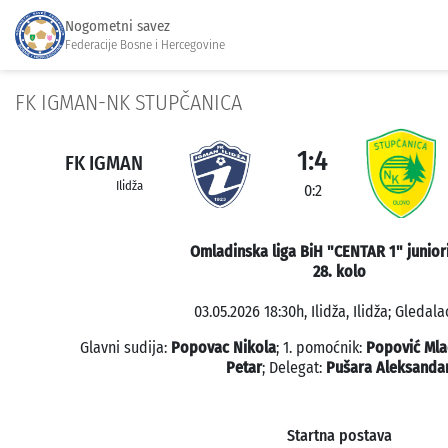
Nogometni savez
Federacije Bosne i Hercegovine
FK IGMAN-NK STUPČANICA
1:4
FK IGMAN
Ilidža
0:2
Omladinska liga BiH "CENTAR 1" junior
28. kolo
03.05.2026 18:30h, Ilidža, Ilidža; Gledala
Glavni sudija:
Popovac Nikola
; 1. pomoćnik:
Popović Ml
Petar
; Delegat:
Pušara Aleksanda
Startna postava