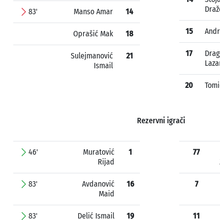
Draž
83'
Manso Amar
14
15
Andr
Oprašić Mak
18
17
Drag
Sulejmanović
21
Laza
Ismail
20
Tomi
Rezervni igrači
46'
Muratović
1
77
Rijad
83'
Avdanović
16
7
Maid
83'
Delić Ismail
19
11