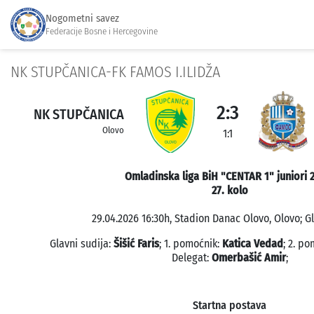
Nogometni savez
Federacije Bosne i Hercegovine
NK STUPČANICA-FK FAMOS I.ILIDŽA
2:3
NK STUPČANICA
Olovo
1:1
Omladinska liga BiH "CENTAR 1" juniori 
27. kolo
29.04.2026 16:30h, Stadion Danac Olovo, Olovo; Gl
Glavni sudija:
Šišić Faris
; 1. pomoćnik:
Katica Vedad
; 2. p
Delegat:
Omerbašić Amir
;
Startna postava