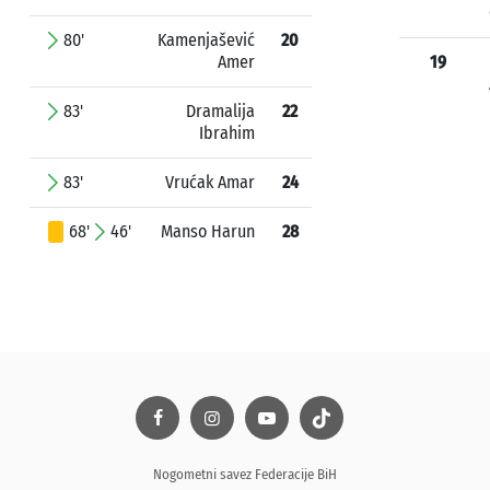
80'
Kamenjašević
20
Amer
19
83'
Dramalija
22
Ibrahim
83'
Vrućak Amar
24
68'
46'
Manso Harun
28
Nogometni savez Federacije BiH