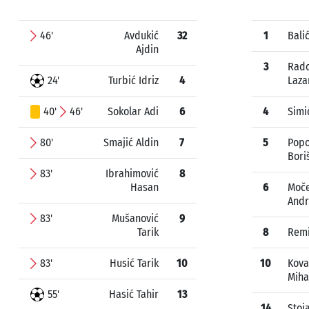
46'
Avdukić
32
1
Bali
Ajdin
3
Rado
24'
Turbić Idriz
4
Laza
40'
46'
Sokolar Adi
6
4
Simi
80'
Smajić Aldin
7
5
Popo
Bori
83'
Ibrahimović
8
Hasan
6
Moče
Andr
83'
Mušanović
9
Tarik
8
Remi
83'
Husić Tarik
10
10
Kova
Miha
55'
Hasić Tahir
13
14
Stoj