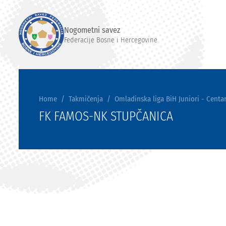
Nogometni savez
Federacije Bosne i Hercegovine
Home
Takmičenja
Omladinska liga BiH Juniori - Centar
FK FAMOS-NK STUPČANICA