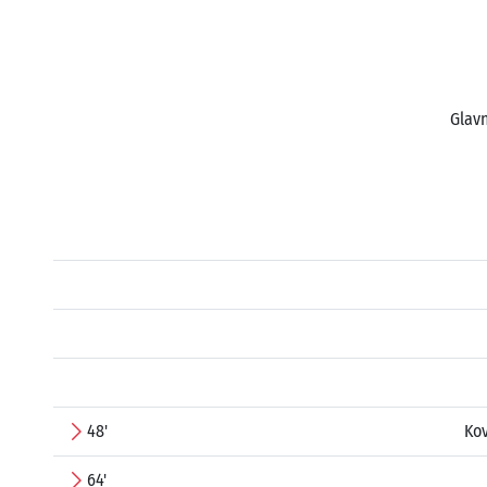
Glavn
48'
Kov
64'