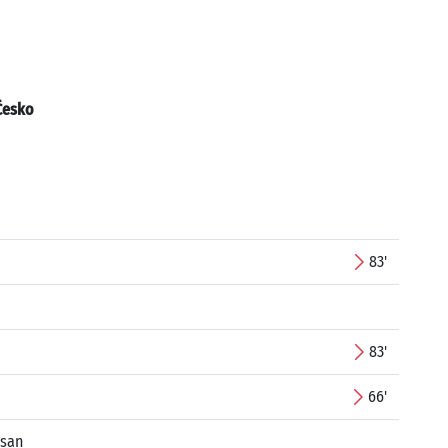
Ćesko
83'
83'
66'
asan