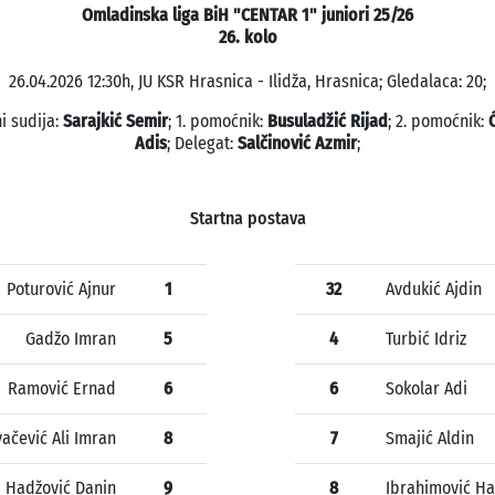
Omladinska liga BiH "CENTAR 1" juniori 25/26
26. kolo
26.04.2026 12:30h, JU KSR Hrasnica - Ilidža, Hrasnica; Gledalaca: 20;
i sudija:
Sarajkić Semir
; 1. pomoćnik:
Busuladžić Rijad
; 2. pomoćnik:
Adis
; Delegat:
Salčinović Azmir
;
Startna postava
Poturović Ajnur
1
32
Avdukić Ajdin
Gadžo Imran
5
4
Turbić Idriz
Ramović Ernad
6
6
Sokolar Adi
ačević Ali Imran
8
7
Smajić Aldin
Hadžović Danin
9
8
Ibrahimović H