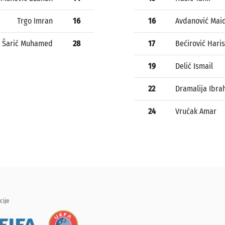
Trgo Imran
16
16
Avdanović Mai
Šarić Muhamed
28
17
Bećirović Haris
19
Delić Ismail
22
Dramalija Ibra
24
Vrućak Amar
cije