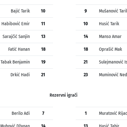
Bajić Tarik
10
9
Mušanović Tari
Habibović Emir
11
10
Husić Tarik
Sarajčić Sanjin
13
14
Manso Amar
Fatić Hanan
18
18
Oprašić Mak
Tabak Benjamin
19
21
Sulejmanović I
Drkić Hadi
21
23
Muminović Ne
Rezervni igrači
Berilo Adi
7
1
Muratović Rija
Muhović Džanan
14
13
Hasić Tahir