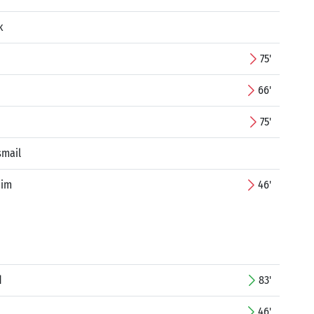
k
75'
66'
75'
smail
dim
46'
d
83'
46'