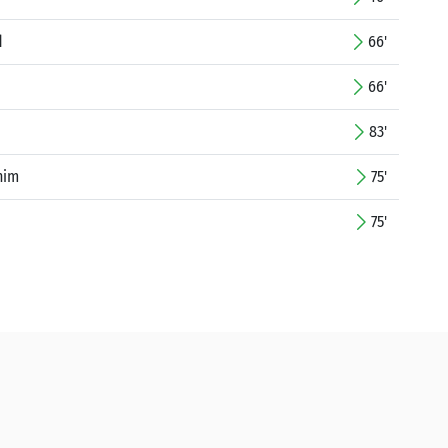
d
66'
66'
83'
him
75'
75'