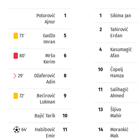
Poturović
1
1
Sikima Jan
Ajnur
2
Tahirović
73'
Gadžo
5
Erdan
Imran
4
Kasumagić
80'
Mršo
6
Afan
Kerim
10
Čopelj
29'
Džaferović
8
Hamza
Adin
11
Salihagić
72'
Bećirović
9
Ahmed
Lukman
13
Šljivo
Bajić Tarik
10
Mahir
64'
Habibović
11
14
Morankić
Emir
Mak