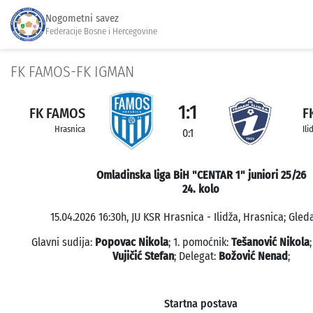
Nogometni savez
Federacije Bosne i Hercegovine
FK FAMOS-FK IGMAN
1:1
FK FAMOS
F
Hrasnica
Ili
0:1
Omladinska liga BiH "CENTAR 1" juniori 25/26
24. kolo
15.04.2026 16:30h, JU KSR Hrasnica - Ilidža, Hrasnica; Gleda
Glavni sudija:
Popovac Nikola
; 1. pomoćnik:
Tešanović Nikola
Vujičić Stefan
; Delegat:
Božović Nenad
;
Startna postava