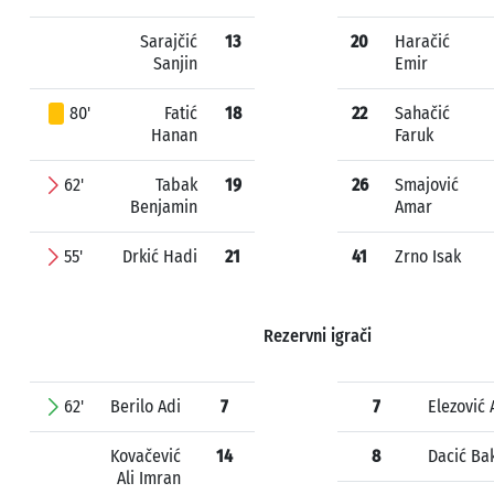
Sarajčić
13
20
Haračić
Sanjin
Emir
80'
Fatić
18
22
Sahačić
Hanan
Faruk
62'
Tabak
19
26
Smajović
Benjamin
Amar
55'
Drkić Hadi
21
41
Zrno Isak
Rezervni igrači
62'
Berilo Adi
7
7
Elezović 
Kovačević
14
8
Dacić Bak
Ali Imran