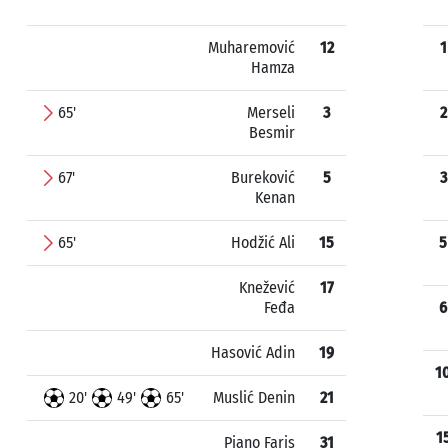
Muharemović
12
1
Hamza
65'
Merseli
3
2
Besmir
67'
Bureković
5
3
Kenan
65'
Hodžić Ali
15
5
Knežević
17
Feđa
6
Hasović Adin
19
1
20'
49'
65'
Muslić Denin
21
1
Pjano Faris
31