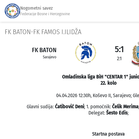
Nogometni savez
Federacije Bosne i Hercegovine
FK BATON-FK FAMOS I.ILIDŽA
5:1
FK BATON
Sarajevo
2:1
Omladinska liga BiH "CENTAR 1" junio
22. kolo
04.04.2026 12:30h, Koševo II, Sarajevo; Gl
Glavni sudija:
Ćatibović Deni
; 1. pomoćnik:
Čelik Merima
Delegat:
Šesto Edis
;
Startna postava