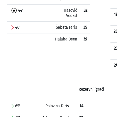
44'
Hasović
32
1
Vedad
46'
Šabeta Faris
35
2
Halaba Deen
39
2
2
Rezervni igrači
65'
Polovina Faris
14