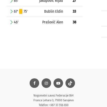
65'
Jakupović Rijad
27
67'
75'
Bublin Eldin
33
46'
Prašović Alen
38
Nogometni savez Federacije BiH
Franca Lehara 3, 71000 Sarajevo
Telefon: +387 33 556 650