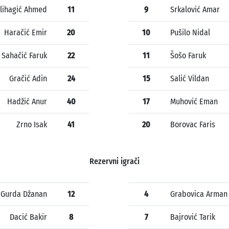
lihagić Ahmed
11
9
Srkalović Amar
Haračić Emir
20
10
Pušilo Nidal
Sahačić Faruk
22
11
Šošo Faruk
Gračić Adin
24
15
Salić Vildan
Hadžić Anur
40
17
Muhović Eman
Zrno Isak
41
20
Borovac Faris
Rezervni igrači
Gurda Džanan
12
4
Grabovica Arman
Dacić Bakir
8
7
Bajrović Tarik