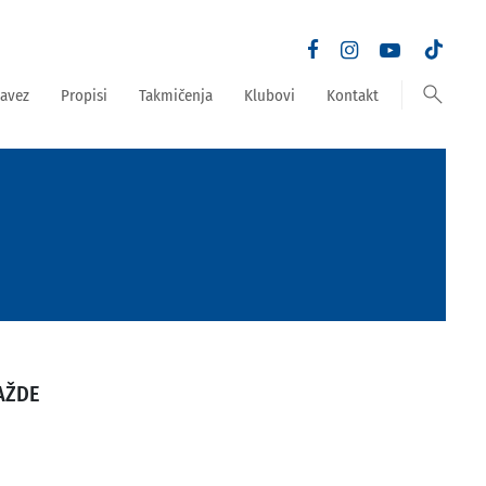
search
avez
Propisi
Takmičenja
Klubovi
Kontakt
AŽDE