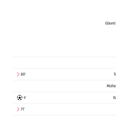
Glavni
80'
T
Muha
4'
K
71'