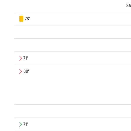
Sa
78'
71'
80'
71'