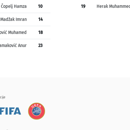
Čopelj Hamza
10
19
Herak Muhamme
Madžak Imran
14
fović Muhamed
18
Jamaković Anur
23
cije