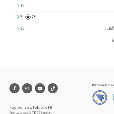
80'
71'
77'
80'
Jusu
Partneri/Asocija
Nogometni savez Federacije BiH
Franca Lehara 3, 71000 Sarajevo