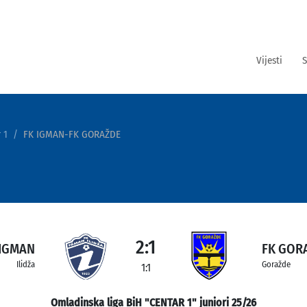
Vijesti
S
 1
FK IGMAN-FK GORAŽDE
2:1
 IGMAN
FK GOR
Ilidža
Goražde
1:1
Omladinska liga BiH "CENTAR 1" juniori 25/26