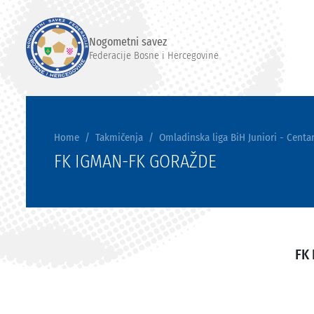
Nogometni savez
Federacije Bosne i Hercegovine
Home
Takmičenja
Omladinska liga BiH Juniori - Centar
FK IGMAN-FK GORAŽDE
FK