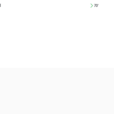
d
70'