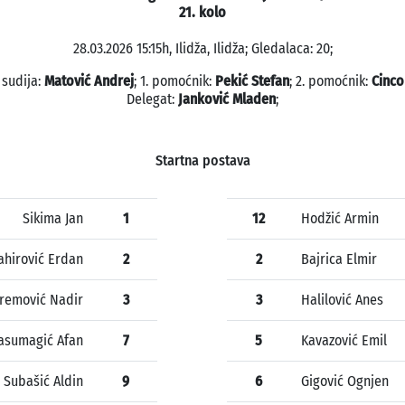
21. kolo
28.03.2026 15:15h, Ilidža, Ilidža; Gledalaca: 20;
 sudija:
Matović Andrej
; 1. pomoćnik:
Pekić Stefan
; 2. pomoćnik:
Cinco
Delegat:
Janković Mladen
;
Startna postava
Sikima Jan
1
12
Hodžić Armin
ahirović Erdan
2
2
Bajrica Elmir
remović Nadir
3
3
Halilović Anes
asumagić Afan
7
5
Kavazović Emil
Subašić Aldin
9
6
Gigović Ognjen