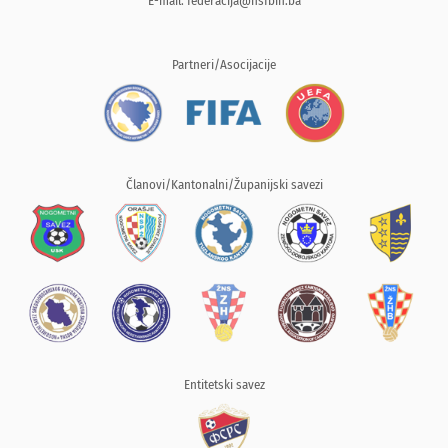
E-mail:
federacija@nsfbih.ba
Partneri/Asocijacije
Članovi/Kantonalni/Županijski savezi
Entitetski savez