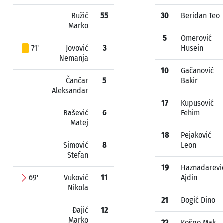
Ružić
55
30
Beridan Teo
Marko
5
Omerović
71'
Jovović
3
Husein
Nemanja
10
Gačanović
Čančar
5
Bakir
Aleksandar
17
Kupusović
Rašević
6
Fehim
Matej
18
Pejaković
Simović
8
Leon
Stefan
19
Haznadarevi
69'
Vuković
11
Ajdin
Nikola
21
Đogić Dino
Đajić
12
Marko
22
Košpo Mak