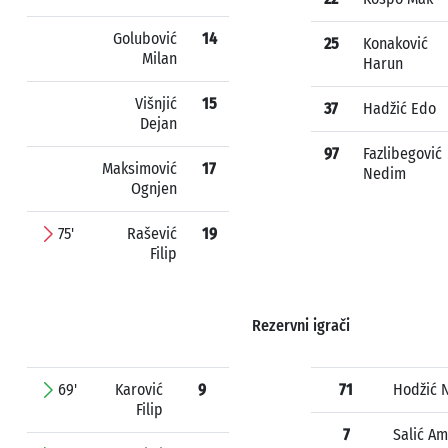
Golubović
14
25
Konaković
Milan
Harun
Višnjić
15
37
Hadžić Edo
Dejan
97
Fazlibegović
Maksimović
17
Nedim
Ognjen
75'
Rašević
19
Filip
Rezervni igrači
69'
Karović
9
71
Hodžić 
Filip
7
Salić A