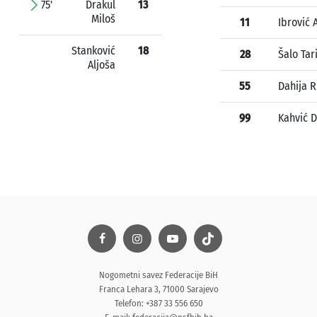
75'
Drakul
13
Miloš
11
Ibrović 
Stanković
18
28
Šalo Tar
Aljoša
55
Dahija 
99
Kahvić 
Nogometni savez Federacije BiH
Franca Lehara 3, 71000 Sarajevo
Telefon: +387 33 556 650