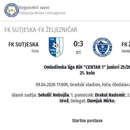
Nogometni savez
Federacije Bosne i Hercegovine
FK SUTJESKA-FK ŽELJEZNIČAR
0:3
FK SUTJESKA
FK 
Foča
Saraj
0:1
Omladinska liga BiH "CENTAR 1" juniori 25/2
21. kolo
09.04.2026 17:00h, Gradski stadion, Foča; Gledalaca
Glavni sudija:
Sekulić Nebojša
; 1. pomoćnik:
Drakul Radomir
; 
Uroš
; Delegat:
Duvnjak Mirko
;
Startna postava