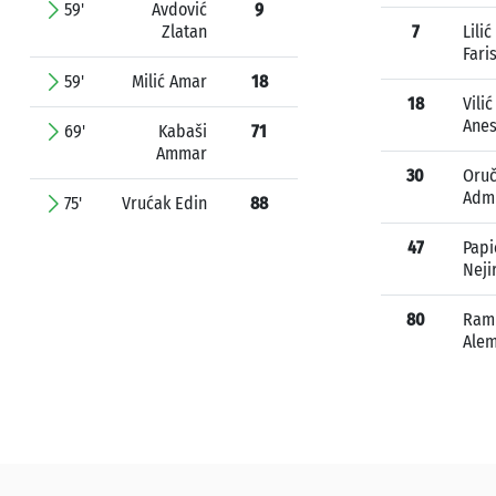
59'
Avdović
9
Zlatan
7
Lilić
Fari
59'
Milić Amar
18
18
Vilić
Ane
69'
Kabaši
71
Ammar
30
Oruč
Adm
75'
Vrućak Edin
88
47
Papi
Neji
80
Ram
Ale