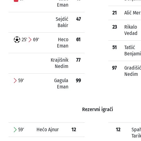
Eman
21
Alić Me
Sejdić
47
Bakir
23
Rikalo
Vedad
25'
69'
Heco
61
Eman
51
Tatlić
Benjam
Krajišnik
77
Nedim
97
Gradiši
Nedim
59'
Gagula
99
Eman
Rezervni igrači
59'
Hećo Ajnur
12
12
Spah
Tari