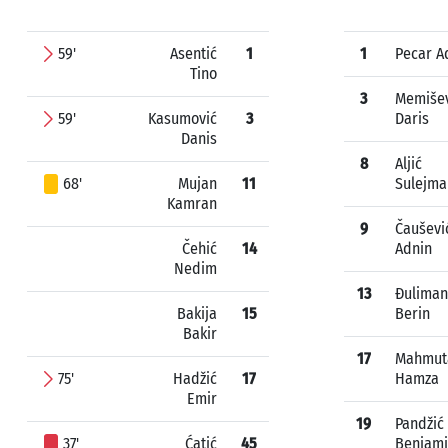
59'
Asentić
1
1
Pecar A
Tino
3
Memišev
59'
Kasumović
3
Daris
Danis
8
Aljić
68'
Mujan
11
Sulejma
Kamran
9
Čauševi
Čehić
14
Adnin
Nedim
13
Đuliman
Bakija
15
Berin
Bakir
17
Mahmut
75'
Hadžić
17
Hamza
Emir
19
Pandžić
37'
Ćatić
45
Benjam