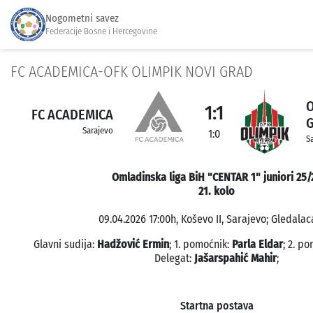
Nogometni savez
Federacije Bosne i Hercegovine
FC ACADEMICA-OFK OLIMPIK NOVI GRAD
O
1:1
FC ACADEMICA
Sarajevo
1:0
S
Omladinska liga BiH "CENTAR 1" juniori 25/
21. kolo
09.04.2026 17:00h, Koševo II, Sarajevo; Gledalaca
Glavni sudija:
Hadžović Ermin
; 1. pomoćnik:
Parla Eldar
; 2. p
Delegat:
Jašarspahić Mahir
;
Startna postava