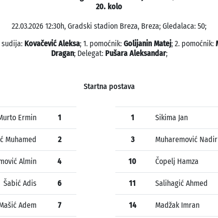
20. kolo
22.03.2026 12:30h, Gradski stadion Breza, Breza; Gledalaca: 50;
 sudija:
Kovačević Aleksa
; 1. pomoćnik:
Golijanin Matej
; 2. pomoćnik:
Dragan
; Delegat:
Pušara Aleksandar
;
Startna postava
Murto Ermin
1
1
Sikima Jan
ić Muhamed
2
3
Muharemović Nadir
imović Almin
4
10
Čopelj Hamza
Šabić Adis
6
11
Salihagić Ahmed
Mašić Adem
7
14
Madžak Imran