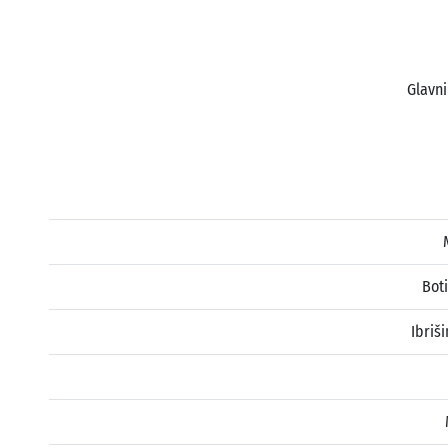
Glavni
Bot
Ibriš