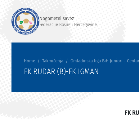
Nogometni savez
Federacije Bosne i Hercegovine
Home
Takmičenja
Omladinska liga BiH Juniori - Centar
FK RUDAR (B)-FK IGMAN
FK RU