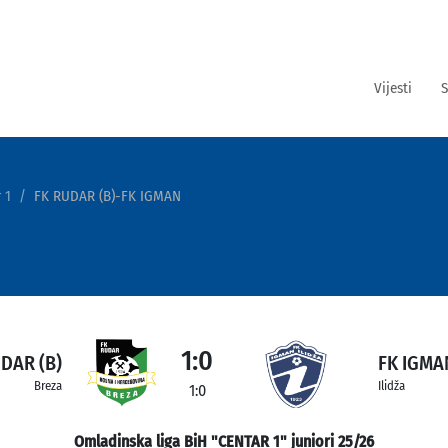
Vijesti
S
 1
FK RUDAR (B)-FK IGMAN
1:0
DAR (B)
FK IGMA
Breza
Ilidža
1:0
Omladinska liga BiH "CENTAR 1" juniori 25/26