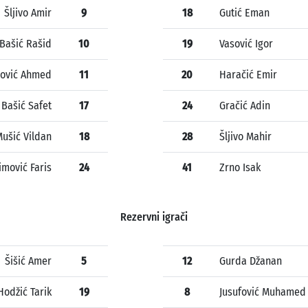
Šljivo Amir
9
18
Gutić Eman
Bašić Rašid
10
19
Vasović Igor
ović Ahmed
11
20
Haračić Emir
Bašić Safet
17
24
Gračić Adin
ušić Vildan
18
28
Šljivo Mahir
imović Faris
24
41
Zrno Isak
Rezervni igrači
Šišić Amer
5
12
Gurda Džanan
Hodžić Tarik
19
8
Jusufović Muhamed