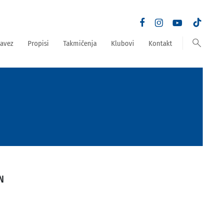
search
avez
Propisi
Takmičenja
Klubovi
Kontakt
N