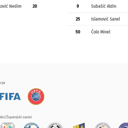
ković Nedim
20
9
Subašić Aldin
25
Islamović Sanel
50
Čolo Minel
cije
lni/Županijski savezi