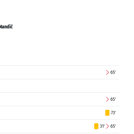
Mandić
65'
65'
73'
31'
65'