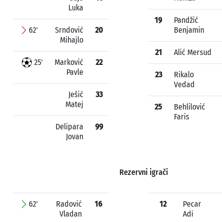
Luka
19
Pandžić
62'
Srndović
20
Benjamin
Mihajlo
21
Alić Mersud
25'
Marković
22
Pavle
23
Rikalo
Vedad
Ješić
33
Matej
25
Behlilović
Faris
Delipara
99
Jovan
Rezervni igrači
62'
Radović
16
12
Pecar
Vladan
Adi