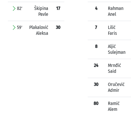
82'
Škipina
17
4
Rahman
Pavle
Anel
59'
Plakalović
30
7
Lilić
Aleksa
Faris
8
Aljić
Sulejman
24
Mrnđić
Said
30
Oručević
Admir
80
Ramić
Alem