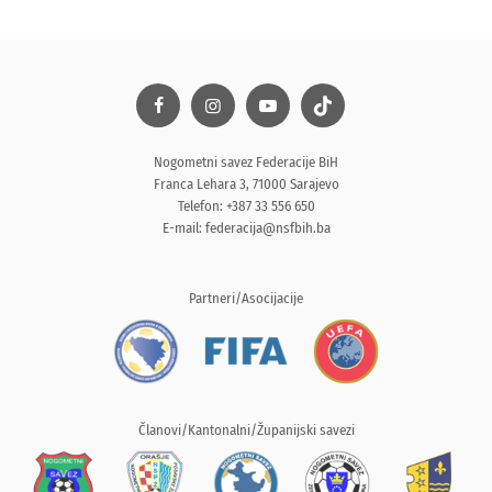
Nogometni savez Federacije BiH
Franca Lehara 3, 71000 Sarajevo
Telefon: +387 33 556 650
E-mail:
federacija@nsfbih.ba
Partneri/Asocijacije
Članovi/Kantonalni/Županijski savezi