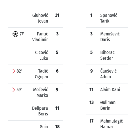
Gluhović
31
1
Spahović
Jovan
Tarik
77'
Pantić
3
3
Memišević
Vladimir
Daris
Cicović
5
5
Bihorac
Luka
Serdar
82'
Tadić
6
9
Čaušević
Ognjen
Adnin
59'
Močević
9
11
Alaim Dani
Marko
13
Đuliman
Delipara
11
Berin
Boris
17
Mahmutagić
Guja
18
Hamza