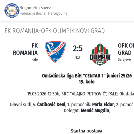
Nogometni savez
Federacije Bosne i Hercegovine
FK ROMANIJA-OFK OLIMPIK NOVI GRAD
FK
OFK O
2:5
ROMANIJA
GRAD
1:2
Pale
Sarajevo
Omladinska liga BiH "CENTAR 1" juniori 25/26
19. kolo
15.03.2026 12:30h, SRC "VLAJKO PETROVIĆ", PALE; Gledala
Glavni sudija:
Ćatibović Deni
; 1. pomoćnik:
Parla Eldar
; 2. pomoć
Delegat:
Memić Mugdin
;
Startna postava