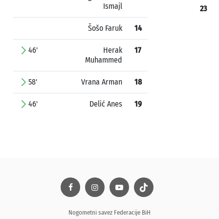
Ismajl
23
Šošo Faruk
14
46'
Herak
17
Muhammed
58'
Vrana Arman
18
46'
Delić Anes
19
Nogometni savez Federacije BiH