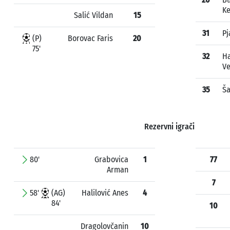
K
Salić Vildan
15
31
Pj
(P)
Borovac Faris
20
75'
32
Ha
V
35
Ša
Rezervni igrači
80'
Grabovica
1
77
Arman
7
58'
(AG)
Halilović Anes
4
84'
10
Dragolovčanin
10