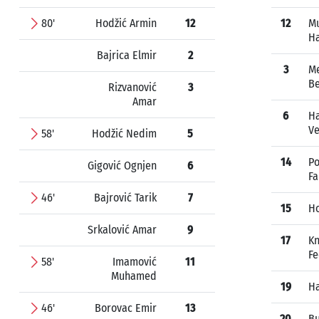
80'
Hodžić Armin
12
12
M
H
Bajrica Elmir
2
3
Me
B
Rizvanović
3
Amar
6
Ha
V
58'
Hodžić Nedim
5
14
Po
Gigović Ognjen
6
Fa
46'
Bajrović Tarik
7
15
Ho
Srkalović Amar
9
17
Kn
F
58'
Imamović
11
Muhamed
19
Ha
46'
Borovac Emir
13
20
Bu