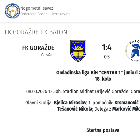
Nogometni savez
Federacije Bosne i Hercegovine
FK GORAŽDE-FK BATON
1:4
FK GORAŽDE
Goražde
0:3
Omladinska liga BiH "CENTAR 1" juniori 
18. kolo
08.03.2026 12:30h, Stadion Midhat Drljević Goražde, Gora
Glavni sudija:
Bjelica Miroslav
; 1. pomoćnik:
Krsmanović 
Tešanović Nikola
; Delegat:
Marković Mil
Startna postava