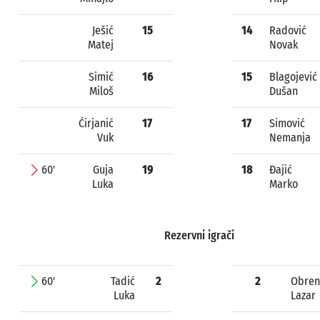
Ješić
15
14
Radović
Matej
Novak
Simić
16
15
Blagojević
Miloš
Dušan
Ćirjanić
17
17
Simović
Vuk
Nemanja
60'
Guja
19
18
Đajić
Luka
Marko
Rezervni igrači
60'
Tadić
2
2
Obren
Luka
Lazar