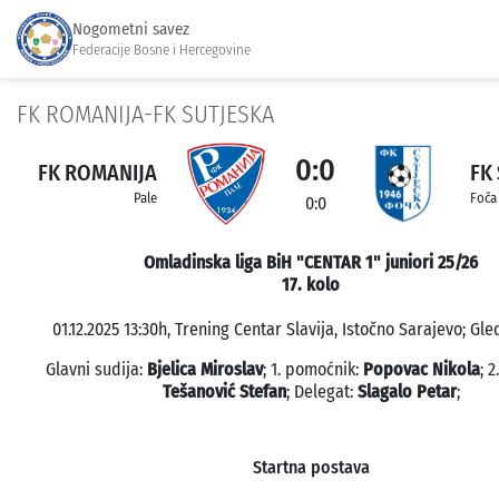
Nogometni savez
Federacije Bosne i Hercegovine
FK ROMANIJA-FK SUTJESKA
0:0
FK ROMANIJA
FK
Pale
Foča
0:0
Omladinska liga BiH "CENTAR 1" juniori 25/26
17. kolo
01.12.2025 13:30h, Trening Centar Slavija, Istočno Sarajevo; Gle
Glavni sudija:
Bjelica Miroslav
; 1. pomoćnik:
Popovac Nikola
; 
Tešanović Stefan
; Delegat:
Slagalo Petar
;
Startna postava