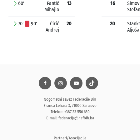
60'
Pantić
13
16
Simov
Mihajlo
Stefa
70'
90'
Ćirić
20
20
Stank
Andrej
Aljoša
Nogometni savez Federacije BiH
Franca Lehara 3, 71000 Sarajevo
Telefon: +387 33 556 650
E-mail:
federacija@nsfbih.ba
Partneri/Asocijacije