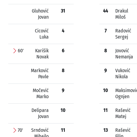
Gluhović
31
44
Drakul
Jovan
Miloš
Cicović
4
7
Radović
Luka
Sergej
60'
Karišik
6
8
Jovović
Novak
Nemanja
Marković
8
9
Vuković
Pavle
Nikola
Močević
9
10
Maksimovi
Marko
Ognjen
Delipara
10
11
Rašević
Jovan
Matej
70'
Srndović
11
13
Rašević
Mihajlo
Filip