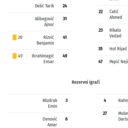
Delić Tarik
24
22
Ćatić
Ahmed
Alibegović
31
Ajnur
23
Rikalo
Vedad
26'
Rizvić
41
Benjamin
35
Hot Rijad
45'
Ibrahimagić
49
Ensar
47
Papić Neji
Rezervni igrači
Mizdrak
3
4
Rahm
Emin
27
Mula
Ovnović
6
Daris
Amar