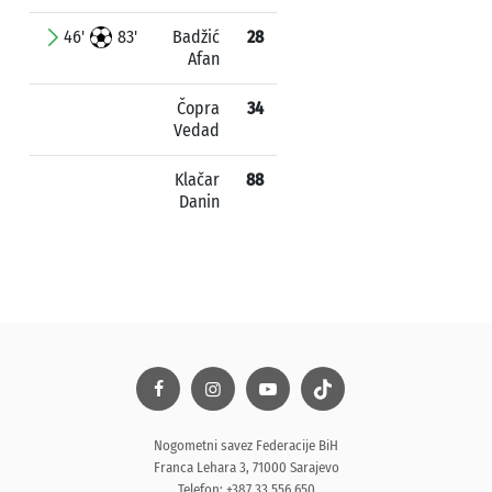
46'
83'
Badžić
28
Afan
Čopra
34
Vedad
Klačar
88
Danin
Nogometni savez Federacije BiH
Franca Lehara 3, 71000 Sarajevo
Telefon: +387 33 556 650