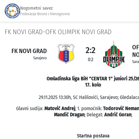
Nogometni savez
Federacije Bosne i Hercegovine
FK NOVI GRAD-OFK OLIMPIK NOVI GRAD
OF
2:2
FK NOVI GRAD
NO
Sarajevo
0:2
Sara
Omladinska liga BiH "CENTAR 1" juniori 25/2
17. kolo
29.11.2025 13:30h, SC Halilovići, Sarajevo; Gledalaca
Glavni sudija:
Matović Andrej
; 1. pomoćnik:
Todorović Neman
Mandić Dragan
; Delegat:
Andrić Goran
;
Startna postava