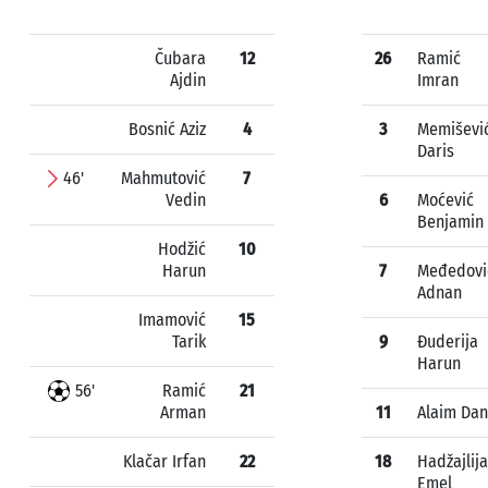
Čubara
12
26
Ramić
Ajdin
Imran
Bosnić Aziz
4
3
Memiševi
Daris
46'
Mahmutović
7
Vedin
6
Moćević
Benjamin
Hodžić
10
Harun
7
Međedovi
Adnan
Imamović
15
Tarik
9
Đuderija
Harun
56'
Ramić
21
Arman
11
Alaim Dan
Klačar Irfan
22
18
Hadžajlija
Emel