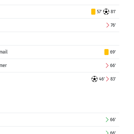
57'
81'
76'
mail
69'
Amer
66'
46'
83'
66'
66'