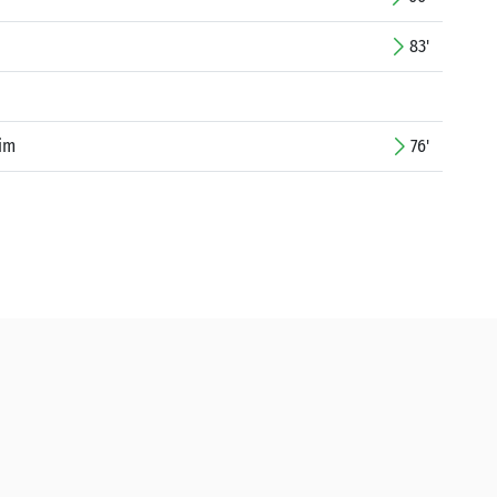
83'
him
76'