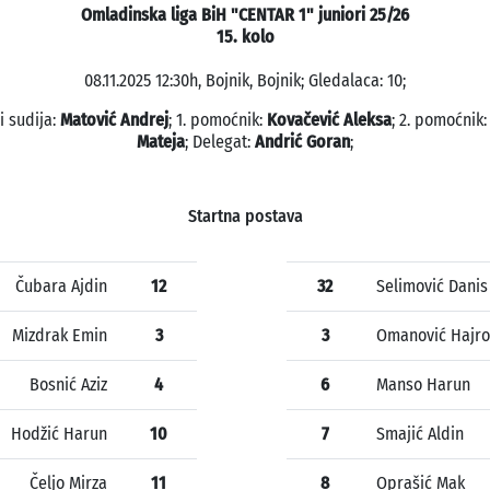
Omladinska liga BiH "CENTAR 1" juniori 25/26
15. kolo
08.11.2025 12:30h, Bojnik, Bojnik; Gledalaca: 10;
i sudija:
Matović Andrej
; 1. pomoćnik:
Kovačević Aleksa
; 2. pomoćnik
Mateja
; Delegat:
Andrić Goran
;
Startna postava
Čubara Ajdin
12
32
Selimović Danis
Mizdrak Emin
3
3
Omanović Hajro
Bosnić Aziz
4
6
Manso Harun
Hodžić Harun
10
7
Smajić Aldin
Čeljo Mirza
11
8
Oprašić Mak