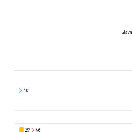
Glavn
46'
25'
46'