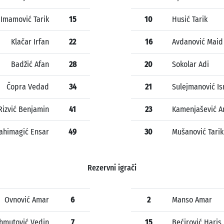
Imamović Tarik
15
10
Husić Tarik
Klačar Irfan
22
16
Avdanović Maid
Badžić Afan
28
20
Sokolar Adi
Čopra Vedad
34
21
Sulejmanović Is
Rizvić Benjamin
41
23
Kamenjašević 
ahimagić Ensar
49
30
Mušanović Tarik
Rezervni igrači
Ovnović Amar
6
2
Manso Amar
hmutović Vedin
7
15
Bećirović Haris