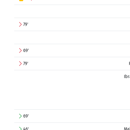
79'
69'
79'
Ibr
69'
46'
Ma