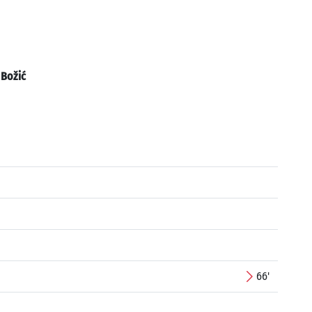
:
Božić
66'