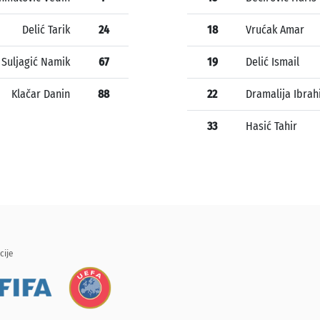
Delić Tarik
24
18
Vrućak Amar
Suljagić Namik
67
19
Delić Ismail
Klačar Danin
88
22
Dramalija Ibra
33
Hasić Tahir
cije