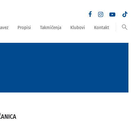
search
avez
Propisi
Takmičenja
Klubovi
Kontakt
ČANICA