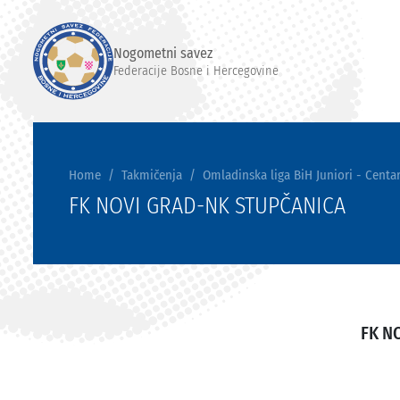
Nogometni savez
Federacije Bosne i Hercegovine
Home
Takmičenja
Omladinska liga BiH Juniori - Centar
FK NOVI GRAD-NK STUPČANICA
FK N