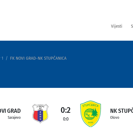
Vijesti
S
 1
FK NOVI GRAD-NK STUPČANICA
0:2
OVI GRAD
NK STUP
Sarajevo
Olovo
0:0