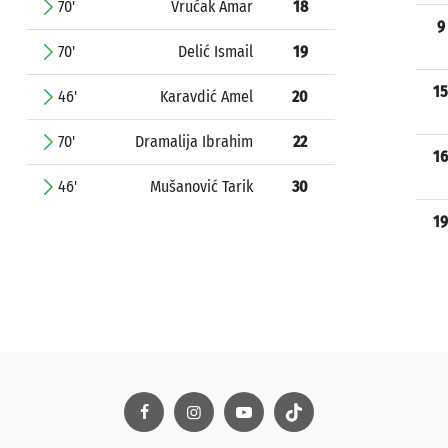
70'
Vrućak Amar
18
9
70'
Delić Ismail
19
15
46'
Karavdić Amel
20
70'
Dramalija Ibrahim
22
16
46'
Mušanović Tarik
30
19