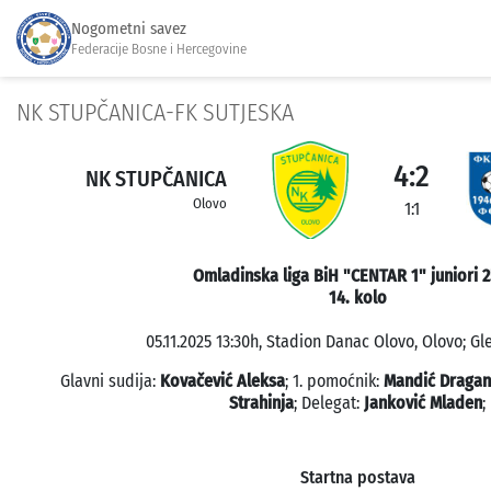
Nogometni savez
Federacije Bosne i Hercegovine
NK STUPČANICA-FK SUTJESKA
4:2
NK STUPČANICA
Olovo
1:1
Omladinska liga BiH "CENTAR 1" juniori 
14. kolo
05.11.2025 13:30h, Stadion Danac Olovo, Olovo; Gl
Glavni sudija:
Kovačević Aleksa
; 1. pomoćnik:
Mandić Dragan
Strahinja
; Delegat:
Janković Mladen
;
Startna postava