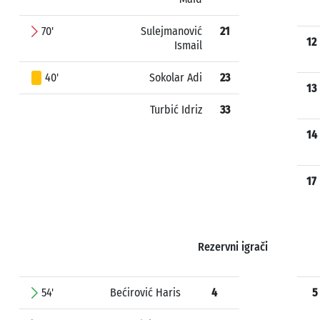
70'
Sulejmanović
21
12
Ismail
40'
Sokolar Adi
23
13
Turbić Idriz
33
14
17
Rezervni igrači
54'
Bećirović Haris
4
5