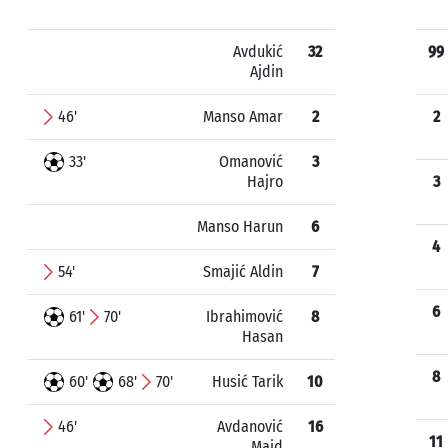
Avdukić
32
99
Ajdin
46'
Manso Amar
2
2
33'
Omanović
3
Hajro
3
Manso Harun
6
4
54'
Smajić Aldin
7
6
61'
70'
Ibrahimović
8
Hasan
8
60'
68'
70'
Husić Tarik
10
46'
Avdanović
16
11
Maid