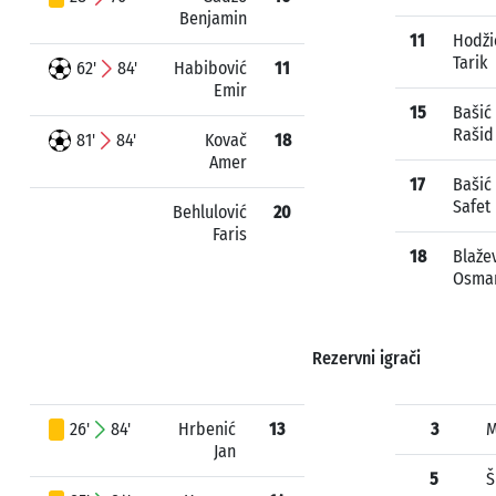
Benjamin
11
Hodži
Tarik
62'
84'
Habibović
11
Emir
15
Bašić
Rašid
81'
84'
Kovač
18
Amer
17
Bašić
Safet
Behlulović
20
Faris
18
Blaže
Osma
Rezervni igrači
26'
84'
Hrbenić
13
3
M
Jan
5
Š