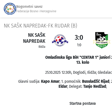
Nogometni savez
Federacije Bosne i Hercegovine
NK SAŠK NAPREDAK-FK RUDAR (B)
NK SAŠK
3:0
NAPREDAK
1:0
Ilidža
Omladinska liga BiH "CENTAR 1" juniori 
13. kolo
25.10.2025 12:30h, Doglodi, Ilidža; Gledalac
Glavni sudija:
Kapo Amar
; 1. pomoćnik:
Busuladžić Rijad
;
Eldar
; Delegat:
Tanjo Nedžad
;
Startna postava