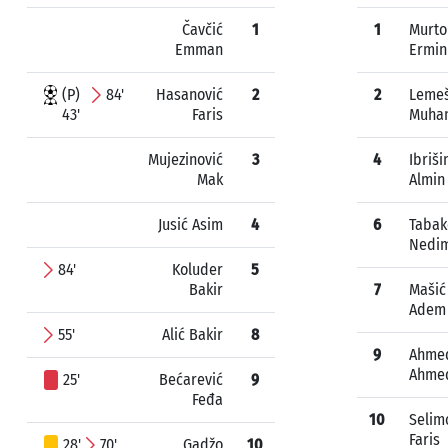
Čavčić
1
1
Murto
Emman
Ermin
(P)
84'
Hasanović
2
2
Leme
43'
Faris
Muha
Mujezinović
3
4
Ibriš
Mak
Almin
Jusić Asim
4
6
Tabak
Nedi
84'
Koluder
5
Bakir
7
Mašić
Adem
55'
Alić Bakir
8
9
Ahme
Ahme
25'
Bećarević
9
Feđa
10
Selim
Faris
28'
70'
Gadžo
10