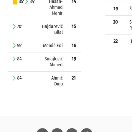
85'
84'
Hasan-
14
Ahmad
19
Š
Mahir
20
S
70'
Hajdarević
15
R
Bilal
22
H
55'
Memić Edi
16
84'
Smajlović
19
Ahmed
84'
Ahmić
21
Dino