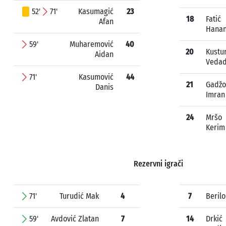
52'
71'
Kasumagić
23
18
Fatić
Afan
Hana
59'
Muharemović
40
20
Kustu
Aidan
Veda
71'
Kasumović
44
21
Gadžo
Danis
Imran
24
Mršo
Kerim
Rezervni igrači
71'
Turudić Mak
4
7
Berilo
59'
Avdović Zlatan
7
14
Drkić