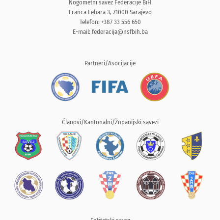
Nogometni savez Federacije BiH
Franca Lehara 3, 71000 Sarajevo
Telefon: +387 33 556 650
E-mail:
federacija@nsfbih.ba
Partneri/Asocijacije
Članovi/Kantonalni/Županijski savezi