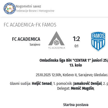
Nogometni savez
Federacije Bosne i Hercegovine
FC ACADEMICA-FK FAMOS
1:2
FC ACADEMICA
Sarajevo
0:1
Omladinska liga BiH "CENTAR 1" juniori 25
13. kolo
25.10.2025 12:30h, Koševo II, Sarajevo; Gledalac
Glavni sudija:
Heljić Senad
; 1. pomoćnik:
Jamaković Denijal
; 2.
Delegat:
Memić Mugdin
;
Startna postava