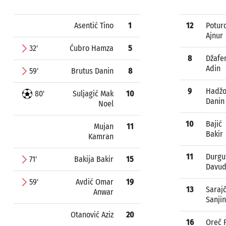
Asentić Tino
1
12
Potur
Ajnur
32'
Ćubro Hamza
5
8
Džafe
Adin
59'
Brutus Danin
8
9
Hadžo
80'
Suljagić Mak
10
Danin
Noel
10
Bajić
Mujan
11
Bakir
Kamran
11
Durgu
71'
Bakija Bakir
15
Davu
59'
Avdić Omar
19
13
Sarajč
Anwar
Sanjin
Otanović Aziz
20
16
Oreč F