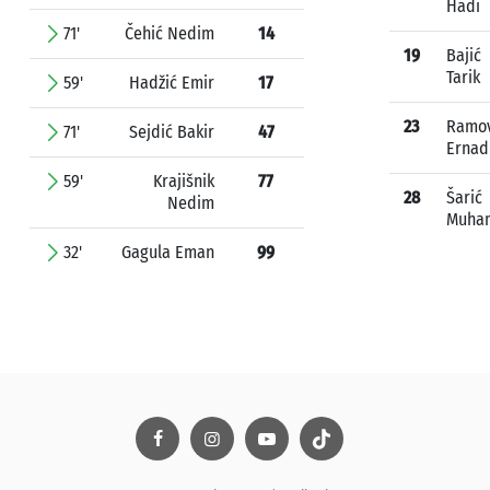
Hadi
71'
Čehić Nedim
14
19
Bajić
Tarik
59'
Hadžić Emir
17
23
Ramov
71'
Sejdić Bakir
47
Ernad
59'
Krajišnik
77
28
Šarić
Nedim
Muha
32'
Gagula Eman
99